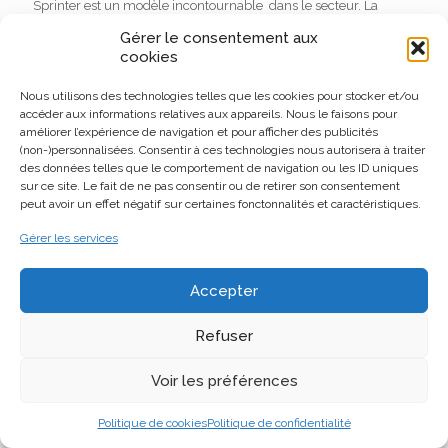
Sprinter est un modèle incontournable dans le secteur. La
troisième génération du Sprinter a été lancée en
[…]
Gérer le consentement aux
cookies
En savoir plus
Nous utilisons des technologies telles que les cookies pour stocker et/ou
accéder aux informations relatives aux appareils. Nous le faisons pour
améliorer l’expérience de navigation et pour afficher des publicités
(non-)personnalisées. Consentir à ces technologies nous autorisera à traiter
des données telles que le comportement de navigation ou les ID uniques
sur ce site. Le fait de ne pas consentir ou de retirer son consentement
te
peut avoir un effet négatif sur certaines fonctonnalités et caractéristiques.
Gérer les services
En savoir plus
Accepter
Refuser
Conduite accompagnée : quelles
Voir les préférences
sont les conditions ?
Politique de cookies
Politique de confidentialité