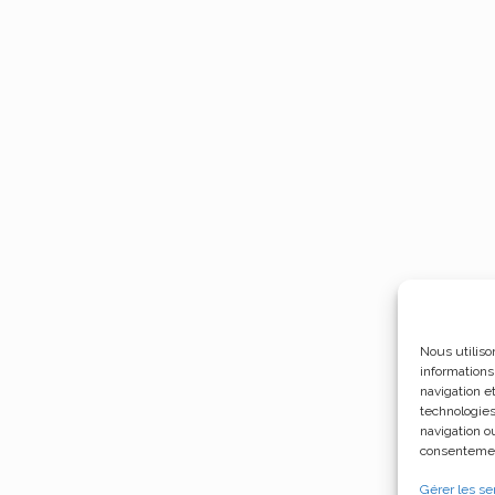
Nous utiliso
informations
navigation e
technologies
navigation ou
consentement
Gérer les se