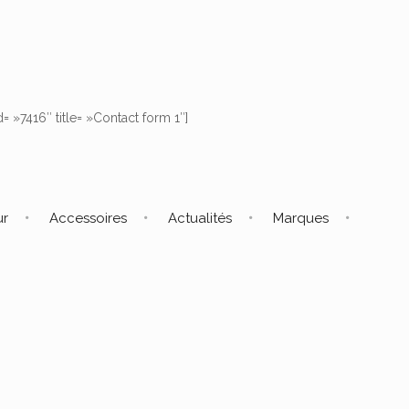
d= »7416″ title= »Contact form 1″]
ur
Accessoires
Actualités
Marques