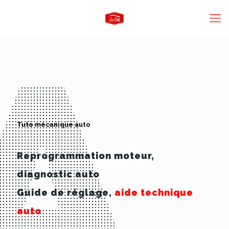
Tuto mécanique auto
Reprogrammation moteur,
diagnostic auto
Guide de réglage,
aide technique
auto