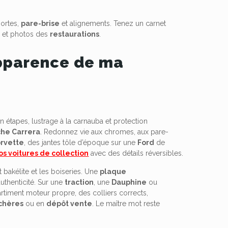
portes,
pare-brise
et alignements. Tenez un carnet
e
et photos des
restaurations
.
apparence de ma
n étapes, lustrage à la carnauba et protection
che Carrera
. Redonnez vie aux chromes, aux pare-
orvette
, des jantes tôle d’époque sur une
Ford
de
s voitures de collection
avec des détails réversibles.
t bakélite et les boiseries. Une
plaque
authenticité. Sur une
traction
, une
Dauphine
ou
artiment moteur propre, des colliers corrects,
chères
ou en
dépôt vente
. Le maître mot reste