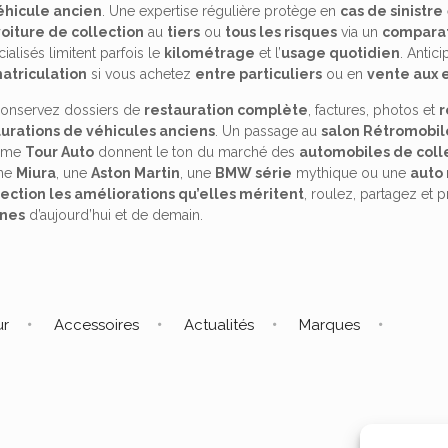
éhicule ancien
. Une expertise régulière protège en
cas de sinistre
oiture de collection
au
tiers
ou
tous les risques
via un
comparat
ialisés limitent parfois le
kilométrage
et l’
usage quotidien
. Antic
atriculation
si vous achetez
entre particuliers
ou en
vente aux 
 conservez dossiers de
restauration complète
, factures, photos et
r
aurations de véhicules anciens
. Un passage au
salon Rétromobil
mme
Tour Auto
donnent le ton du marché des
automobiles de coll
une
Miura
, une
Aston Martin
, une
BMW série
mythique ou une
auto 
lection les améliorations qu’elles méritent
, roulez, partagez et 
nnes
d’aujourd’hui et de demain.
ur
Accessoires
Actualités
Marques