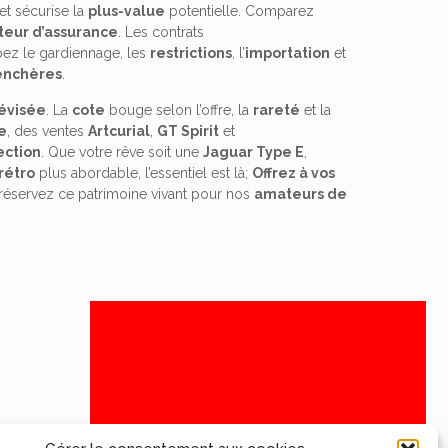
et sécurise la
plus-value
potentielle. Comparez
eur d’assurance
. Les contrats
ipez le gardiennage, les
restrictions
, l’
importation
et
enchères
.
évisée
. La
cote
bouge selon l’offre, la
rareté
et la
e
, des ventes
Artcurial
,
GT Spirit
et
ection
. Que votre rêve soit une
Jaguar Type E
,
rétro
plus abordable, l’essentiel est là;
Offrez à vos
préservez ce patrimoine vivant pour nos
amateurs de