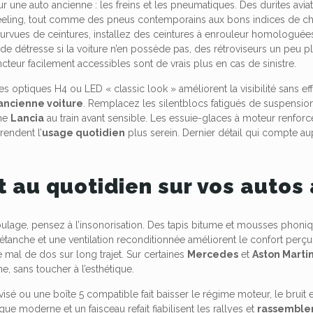
ur une auto ancienne : les freins et les pneumatiques. Des durites av
feeling, tout comme des pneus contemporains aux bons indices de ch
rvues de ceintures, installez des ceintures à enrouleur homologuées,
de détresse si la voiture n’en possède pas, des rétroviseurs un peu pl
ncteur facilement accessibles sont de vrais plus en cas de sinistre.
es optiques H4 ou LED « classic look » améliorent la visibilité sans ef
ancienne voiture
. Remplacez les silentblocs fatigués de suspension 
ne
Lancia
au train avant sensible. Les essuie-glaces à moteur renforcé
rendent l’
usage quotidien
plus serein. Dernier détail qui compte au
t au quotidien sur vos autos
roulage, pensez à l’insonorisation. Des tapis bitume et mousses pho
 étanche et une ventilation reconditionnée améliorent le confort perç
e mal de dos sur long trajet. Sur certaines
Mercedes
et
Aston Marti
ne, sans toucher à l’esthétique.
visé ou une boîte 5 compatible fait baisser le régime moteur, le bruit
ique moderne et un faisceau refait fiabilisent les rallyes et
rassemble