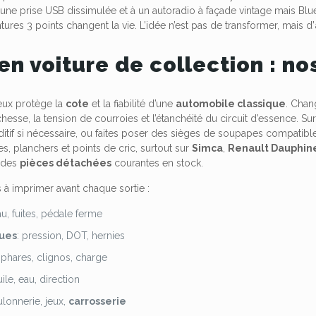
 une prise USB dissimulée et à un autoradio à façade vintage mais Bl
tures 3 points changent la vie. L’idée n’est pas de transformer, mais d’
en voiture de collection : no
reux protège la
cote
et la fiabilité d’une
automobile classique
. Chang
ichesse, la tension de courroies et l’étanchéité du circuit d’essence. Su
itif si nécessaire, ou faites poser des sièges de soupapes compatib
les, planchers et points de cric, surtout sur
Simca
,
Renault Dauphin
z des
pièces détachées
courantes en stock.
 à imprimer avant chaque sortie :
au, fuites, pédale ferme
ues
: pression, DOT, hernies
: phares, clignos, charge
uile, eau, direction
ulonnerie, jeux,
carrosserie