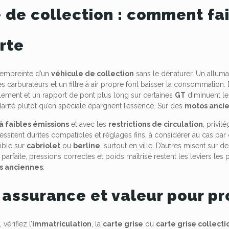
 de collection : comment fai
rte
l’empreinte d’un
véhicule de collection
sans le dénaturer. Un allum
s carburateurs et un filtre à air propre font baisser la consommation. D
ulement et un rapport de pont plus long sur certaines
GT
diminuent le
arité plutôt qu’en spéciale épargnent l’essence. Sur des
motos anci
à faibles émissions
et avec les
restrictions de circulation
, privil
essitent durites compatibles et réglages fins, à considérer au cas par
ible sur
cabriolet
ou
berline
, surtout en ville. D’autres misent sur d
parfaite, pressions correctes et poids maîtrisé restent les leviers les 
s anciennes
.
 assurance et valeur pour pr
 vérifiez l’
immatriculation
, la
carte grise
ou
carte grise collecti