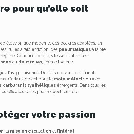
re pour qu’elle soit
age électronique moderne, des bougies adaptées, un
es huiles à faible friction, des
pneumatiques
à faible
 régime. Conduite souple, vitesses stabilisées
ennes
ou
deux roues
, même logique.
égiez l’usage raisonné. Des kits conversion éthanol
 cas. Certains optent pour le
moteur électrique
en
es
carburants synthétiques
émergents. Dans tous les
plus efficaces et les plus respectueux de
otéger votre passion
on
, la
mise en circulation
et l’
intérêt