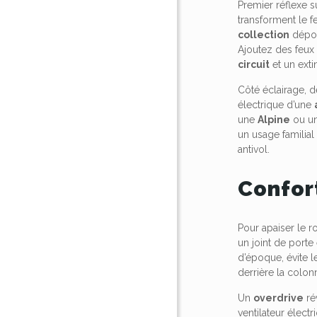
Premier réflexe s
transforment le 
collection
dépou
Ajoutez des feux 
circuit
et un exti
Côté éclairage, d
électrique d’une
une
Alpine
ou u
un usage familial 
antivol.
Confor
Pour apaiser le 
un joint de porte
d’époque, évite l
derrière la colon
Un
overdrive
ré
ventilateur électr