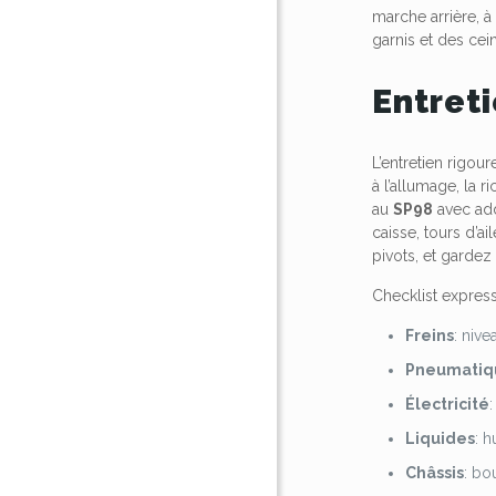
marche arrière, à
garnis et des cein
Entreti
L’entretien rigou
à l’allumage, la r
au
SP98
avec add
caisse, tours d’ai
pivots, et garde
Checklist express
Freins
: nive
Pneumatiq
Électricité
Liquides
: h
Châssis
: bo