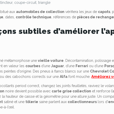
xtincteur, coupe-circuit, triangle
bitué aux
automobiles de collection
vérifiera les jeux de
capots
, 
ge
, dates,
contrôle technique
, références de
pièces de rechang
çons subtiles d’améliorer l’
e
igné métamorphose une
vieille voiture
. Décontamination, polissage e
t en valeur les
courbes
d’une
Jaguar
, d’une
Ferrari
ou d’une
Pors
es peintes d’origine. Des pneus à flancs blancs sur une
Chevrolet C
 ou des cabochons corrects sur une
Alfa
font mouche.
Améliorez vo
collants period correct, changez les joints feuilletés, ravivez le volan
ion
noire devient possible avec
carte grise collection
et renforce l’
ez la hauteur de caisse et la géométrie pour une allure juste. Un comp
nt
satiné et une
tôlerie
saine parlent aux
collectionneurs
lors d’
en
e-à-l’œil.