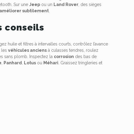
uetooth. Sur une
Jeep
ou un
Land Rover
, des sièges
améliorer subtilement
.
s conseils
ez huile et filtres à intervalles courts, contrôlez l’avance
r les
véhicules anciens
à culasses tendres, roulez
les sans plomb. Inspectez la
corrosion
des bas de
e
,
Panhard
,
Lotus
ou
Méhari
. Graissez tringleries et