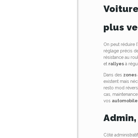
Voiture
plus ve
On peut réduire 
réglage précis de
résistance au ro
et
rallyes
à régul
Dans des
zones 
existent mais néc
resto mod révers
cas, maintenance 
vos
automobile
Admin,
Côté administratif,