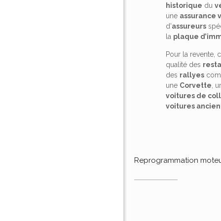
historique
du
v
une
assurance v
d’
assureurs
spéc
la
plaque d’imm
Pour la revente,
qualité des
rest
des
rallyes
co
une
Corvette
, 
voitures de col
voitures ancie
Reprogrammation mote