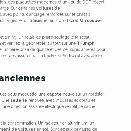
iation, des plaquettes modernes et un liquide DOT récent
arge. Sur certaines
voitures de
 avec points d’ancrage renforcés sur le châssis.
us larges, et un troisième feu stop discret.
Un coupe-
fet tuning. Un relais de phare soulage le faisceau
et vérifiez la géométrie, surtout sur une
Triumph
,
, un pare-brise de qualité et des ceintures arrières pour
près des assureurs : un tracker GPS discret avec alerte
 anciennes
niques sous moquette, une
capote
neuve sur un roadster,
u. Une
sellerie
rénovée, avec mousses et coutures
n
, une direction assistée électrique retrofit se cache
 et la consommation. Un radiateur en aluminium, un
ment de voitures
en été. Songez aux ceintures de