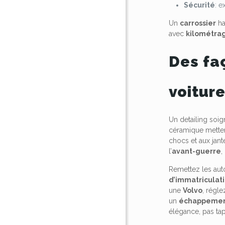
Sécurité
: e
Un
carrossier
ha
avec
kilométra
Des fa
voitur
Un detailing so
céramique metten
chocs et aux jant
l’
avant-guerre
,
Remettez les auto
d’immatriculat
une
Volvo
, régl
un
échappeme
élégance, pas tap