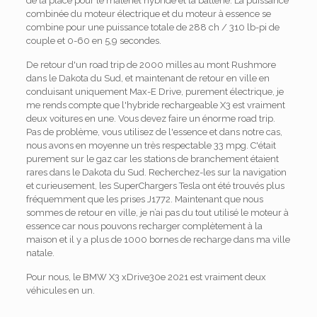
de la place pour le matériel hybride et la batterie. La puissance
combinée du moteur électrique et du moteur à essence se
combine pour une puissance totale de 288 ch / 310 lb-pi de
couple et 0-60 en 5,9 secondes.
De retour d'un road trip de 2000 milles au mont Rushmore
dans le Dakota du Sud, et maintenant de retour en ville en
conduisant uniquement Max-E Drive, purement électrique, je
me rends compte que l'hybride rechargeable X3 est vraiment
deux voitures en une. Vous devez faire un énorme road trip.
Pas de problème, vous utilisez de l'essence et dans notre cas,
nous avons en moyenne un très respectable 33 mpg. C'était
purement sur le gaz car les stations de branchement étaient
rares dans le Dakota du Sud. Recherchez-les sur la navigation
et curieusement, les SuperChargers Tesla ont été trouvés plus
fréquemment que les prises J1772. Maintenant que nous
sommes de retour en ville, je n’ai pas du tout utilisé le moteur à
essence car nous pouvons recharger complètement à la
maison et il y a plus de 1000 bornes de recharge dans ma ville
natale.
Pour nous, le BMW X3 xDrive30e 2021 est vraiment deux
véhicules en un.