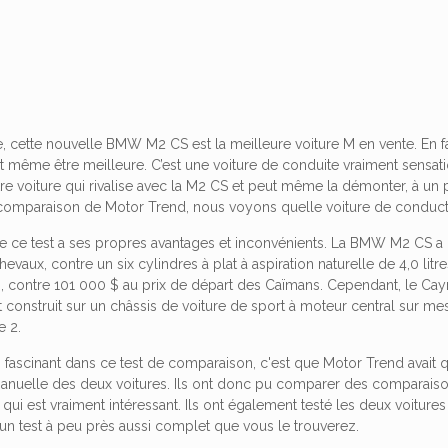
, cette nouvelle BMW M2 CS est la meilleure voiture M en vente. En fa
it même être meilleure. C’est une voiture de conduite vraiment sensatio
utre voiture qui rivalise avec la M2 CS et peut même la démonter, à un
comparaison de Motor Trend, nous voyons quelle voiture de conducteu
e ce test a ses propres avantages et inconvénients. La BMW M2 CS a p
vaux, contre un six cylindres à plat à aspiration naturelle de 4,0 lit
 contre 101 000 $ au prix de départ des Caïmans. Cependant, le Cayma
 construit sur un châssis de voiture de sport à moteur central sur mes
e 2.
s fascinant dans ce test de comparaison, c'est que Motor Trend avait q
manuelle des deux voitures. Ils ont donc pu comparer des compara
qui est vraiment intéressant. Ils ont également testé les deux voitures 
'un test à peu près aussi complet que vous le trouverez.