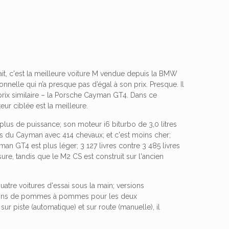
it, c'est la meilleure voiture M vendue depuis la BMW
nnelle qui n’a presque pas d’égal à son prix. Presque. Il
 prix similaire – la Porsche Cayman GT4. Dans ce
r ciblée est la meilleure.
lus de puissance; son moteur i6 biturbo de 3,0 litres
res du Cayman avec 414 chevaux; et c'est moins cher;
n GT4 est plus léger; 3 127 livres contre 3 485 livres
ure, tandis que le M2 CS est construit sur l'ancien
uatre voitures d'essai sous la main; versions
isons de pommes à pommes pour les deux
sur piste (automatique) et sur route (manuelle), il