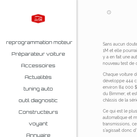
reprogrammation moteur
Sans aucun doute
1M et elle pourra
Préparateur voiture
y a en fait une a
nouveau test de 
Accessoires
Chaque voiture d
Actualités
développe 444 che
environ 84 000 $,
tuning auto
du Bimmer; et est
outil diagnostic
châssis de la séri
Ce qui est le plu
Constructeurs
automatique et 
voyant
transmissions, ce 
s'agissait donc d
Annuaire