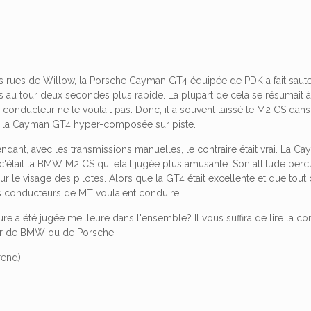
les rues de Willow, la Porsche Cayman GT4 équipée de PDK a fait sa
s au tour deux secondes plus rapide. La plupart de cela se résumait 
onducteur ne le voulait pas. Donc, il a souvent laissé le M2 CS dans 
e la Cayman GT4 hyper-composée sur piste.
endant, avec les transmissions manuelles, le contraire était vrai. La Ca
 c'était la BMW M2 CS qui était jugée plus amusante. Son attitude perc
ur le visage des pilotes. Alors que la GT4 était excellente et que tout 
es conducteurs de MT voulaient conduire.
ture a été jugée meilleure dans l'ensemble? Il vous suffira de lire la c
ur de BMW ou de Porsche.
rend)