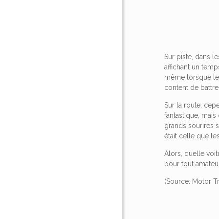
Sur piste, dans 
affichant un temp
même lorsque le c
content de battr
Sur la route, cep
fantastique, mais
grands sourires s
était celle que l
Alors, quelle voi
pour tout amate
(Source: Motor T