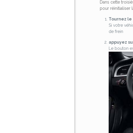
Dans cette trois
pour réinitialise
Tournez le 
Si votre vé
de frein
appuyez su
Le bouton es