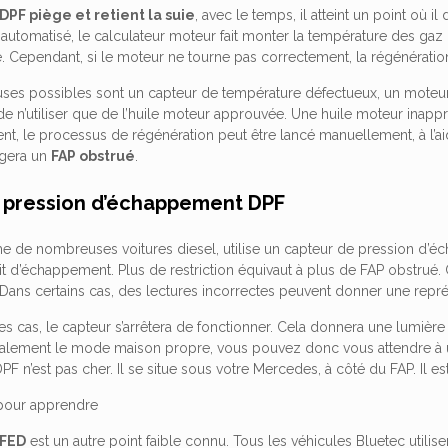
DPF piège et retient la suie
, avec le temps, il atteint un point où il
automatisé, le calculateur moteur fait monter la température des gaz
ie. Cependant, si le moteur ne tourne pas correctement, la régénérati
uses possibles sont un capteur de température défectueux, un moteur
e n’utiliser que de l’huile moteur approuvée. Une huile moteur inap
t, le processus de régénération peut être lancé manuellement, à l’aid
rgera un
FAP obstrué
.
 pression d’échappement DPF
de nombreuses voitures diesel, utilise un capteur de pression d’
it d’échappement. Plus de restriction équivaut à plus de FAP obstrué
 Dans certains cas, des lectures incorrectes peuvent donner une repré
es cas, le capteur s’arrêtera de fonctionner. Cela donnera une lumière
lement le mode maison propre, vous pouvez donc vous attendre à u
 n’est pas cher. Il se situe sous votre Mercedes, à côté du FAP. Il est
 pour apprendre
 FED
est un autre point faible connu. Tous les véhicules Bluetec util