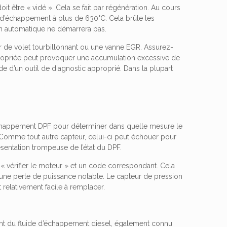
 doit être « vidé ». Cela se fait par régénération. Au cours
 d’échappement à plus de 630°C. Cela brûle les
on automatique ne démarrera pas.
 de volet tourbillonnant ou une vanne EGR. Assurez-
propriée peut provoquer une accumulation excessive de
e d’un outil de diagnostic approprié. Dans la plupart
échappement DPF pour déterminer dans quelle mesure le
. Comme tout autre capteur, celui-ci peut échouer pour
sentation trompeuse de l’état du DPF.
 « vérifier le moteur » et un code correspondant. Cela
ne perte de puissance notable. Le capteur de pression
 relativement facile à remplacer.
isent du fluide d’échappement diesel, également connu