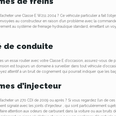
mes de freins
acheter une Classe E W211 2004 ? Ce véhicule particulier a fait l’objet 
envoyées au constructeur en raison d’un problème avec la commande 
irement au système de freinage hydraulique standard, émettant un voya
é de conduite
es un essai routier
avec votre Classe E d’occasion, assurez-vous de prê
ension est toujours un domaine à surveiller dans tout véhicule d’occas
oyez attentif à un bruit de cognement qui pourrait indiquer que les ba
mes d’injecteur
’acheter un 270 CDI de 2009 ou après ? Si vous regardez l’un de ces 
ent signalé avec les
joints d’injecteur
, qui sont particulièrement suje
aire attention aux
odeurs de carburant
dans la voiture ou aux bruits 