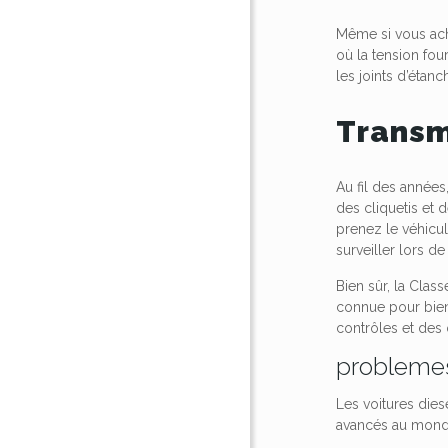
Même si vous ache
où la tension fo
les joints d’étanc
Transm
Au fil des années
des cliquetis et
prenez le véhicul
surveiller lors de
Bien sûr, la Clas
connue pour bien
contrôles et des 
problemes
Les voitures die
avancés au monde