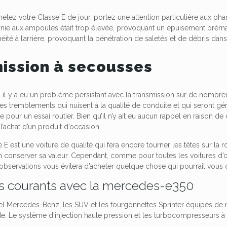
tez votre Classe E de jour, portez une attention particulière aux
pha
urnie aux ampoules était trop élevée, provoquant un épuisement pré
héité à l’arrière, provoquant la pénétration de saletés et de débris dans 
ission à secousses
, il y a eu un problème persistant avec la
transmission
sur de nombreux
 des tremblements qui nuisent à la qualité de conduite et qui seront 
e pour un essai routier. Bien qu’il n’y ait eu aucun rappel en raison de
 l’achat d’un produit d’occasion.
se E est une voiture de qualité qui fera encore tourner les têtes sur la 
 conserver sa valeur. Cependant, comme pour toutes les voitures d’oc
observations vous évitera d’acheter quelque chose qui pourrait vous coû
 courants avec la mercedes-e350
sel Mercedes-Benz, les SUV et les fourgonnettes Sprinter équipés de 
. Le système d’injection haute pression et les turbocompresseurs à