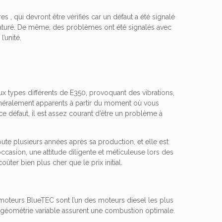
res
, qui devront être vérifiés car un défaut a été signalé
maturé. De même, des problèmes ont été signalés avec
l’unité.
 types différents de E350, provoquant des vibrations,
généralement apparents à partir du moment où vous
 ce défaut, il est assez courant d’être un problème à
route plusieurs années après sa production, et elle est
casion, une attitude diligente et méticuleuse lors des
ter bien plus cher que le prix initial.
moteurs BlueTEC sont l’un des moteurs diesel les plus
 géométrie variable assurent une combustion optimale.