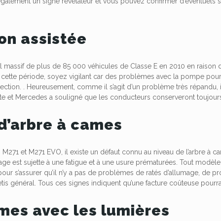
également un signe révélateur et vous pouvez confirmer d’éventuels
ion assistée
el massif de plus de 85 000 véhicules de Classe E en 2010 en raison d
 cette période, soyez vigilant car des problèmes avec la
pompe
pour
rection. . Heureusement, comme il s’agit d’un problème très répandu,
te et
Mercedes
a souligné que les conducteurs conserveront toujours
d’arbre à cames
M271 et M271 EVO, il existe un défaut connu au niveau de l’arbre à ca
lage est sujette à une fatigue et à une usure prématurées. Tout modèle
ur s’assurer qu’il n’y a pas de problèmes de ratés d’allumage, de prob
etis général. Tous ces signes indiquent qu’une facture coûteuse pourrai
mes avec les lumières