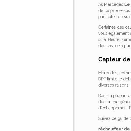
As Mercedes
Le 
de ce processus 
particules de su
Certaines des ca
vous également d
suie. Heureusemen
des cas, cela pu
Capteur de
Mercedes, comme 
DPF limite le déb
diverses raisons.
Dans la plupart d
déclenche généra
d’échappement DPF
Suivez ce guide
réchauffeur de