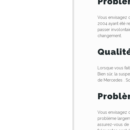
Problè
Vous envisagez d’
2004 ayant été r
passer involonta
changement.
Qualit
Lorsque vous fait
Bien sûr, la susp
de
Mercedes
. S
Problè
Vous envisagez d
problème largem
assurez-vous de f