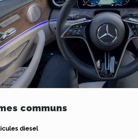
èmes communs
ticules diesel