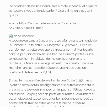
De combien de berlines familiales à moteur central et à quatre
portes avez-vous entendu parler ? Ouais, il n’y en a pas tant
que ça.
source https://www.pinterest.es/pin/concept–
589619776185133166/
À l’époque où Lancia était une grosse affaire dans le monde de
l’automobile, le talentueux Giorgetto Giugiaro a eu l’idée de
transformer la voiture de sport à moteur central Montecarlo
conçue par Pininfarina en une berline à quatre portes. Outre
l’emplacement inhabituel du moteur pour une voiture
familiale, la Medusa avait également un autre atout dans sa
manche : une carrosserie très aérodynamique avec un
coefficient de traînée de 0,263.
En fait, le modèle d’argile avait en fait un Cd de 0,255, mais
l’ajout de rétroviseurs, de clignotants et d’autres choses sur la
vraie voiture a évidemment eu un impact sur l’élégance de la
carrosserie.
Les poignées de porte affleurantes, les lumières
escamotables et l’absence d’ailes bombées ont contribué au
coefficient de traînée extrêmement faible de la voiture,