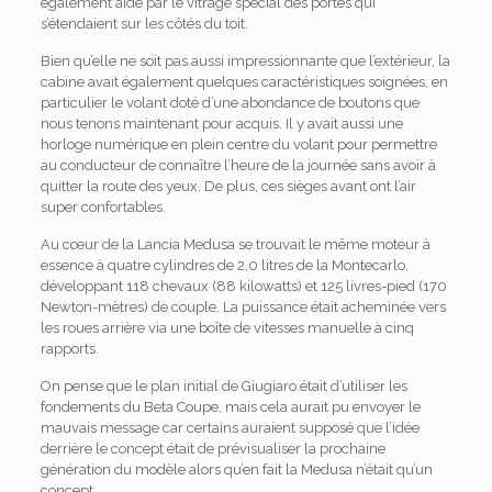
également aidé par le vitrage spécial des portes qui
s’étendaient sur les côtés du toit.
Bien qu’elle ne soit pas aussi impressionnante que l’extérieur, la
cabine avait également quelques caractéristiques soignées, en
particulier le volant doté d’une abondance de boutons que
nous tenons maintenant pour acquis.
Il y avait aussi une
horloge numérique en plein centre du volant pour permettre
au conducteur de connaître l’heure de la journée sans avoir à
quitter la route des yeux. De plus, ces sièges avant ont l’air
super confortables.
Au cœur de la Lancia Medusa se trouvait le même moteur à
essence à quatre cylindres de 2,0 litres de la Montecarlo,
développant 118 chevaux (88 kilowatts) et 125 livres-pied (170
Newton-mètres) de couple. La puissance était acheminée vers
les roues arrière via une boîte de vitesses manuelle à cinq
rapports.
On pense que le plan initial de Giugiaro était d’utiliser les
fondements du Beta Coupe, mais cela aurait pu envoyer le
mauvais message car certains auraient supposé que l’idée
derrière le concept était de prévisualiser la prochaine
génération du modèle alors qu’en fait la Medusa n’était qu’un
concept.