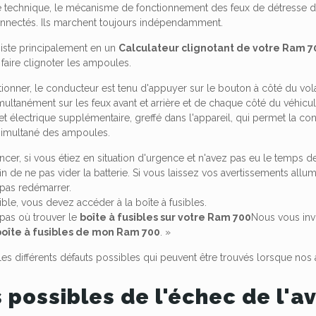
e technique, le mécanisme de fonctionnement des feux de détresse d
connectés. Ils marchent toujours indépendamment.
iste principalement en un
Calculateur clignotant de votre Ram 7
aire clignoter les ampoules.
ctionner, le conducteur est tenu d'appuyer sur le bouton à côté du vo
ultanément sur les feux avant et arrière et de chaque côté du véhicul
ffret électrique supplémentaire, greffé dans l'appareil, qui permet la 
simultané des ampoules.
r, si vous étiez en situation d'urgence et n'avez pas eu le temps de 
n de ne pas vider la batterie. Si vous laissez vos avertissements allu
pas redémarrer.
sible, vous devez accéder à la boîte à fusibles.
 pas où trouver le
boîte à fusibles sur votre Ram 700
Nous vous invi
boîte à fusibles de mon Ram 700
. »
les différents défauts possibles qui peuvent être trouvés lorsque nos
 possibles de l'échec de l'a