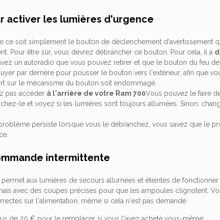
 activer les lumières d'urgence
que ce soit simplement le bouton de déclenchement d'avertissement qu
t. Pour être sûr, vous devrez débrancher ce bouton. Pour cela, il a
d
 avez un autoradio que vous pouvez retirer et que le bouton du feu d
puyer par derrière pour pousser le bouton vers l'extérieur, afin que v
sort sur le mécanisme du bouton soit endommagé.
ez pas accéder
à l'arrière de votre Ram 700
Vous pouvez le faire de
chez-le et voyez si les lumières sont toujours allumées. Sinon, chan
 problème persiste lorsque vous le débranchez, vous savez que le pro
ce.
ommande intermittente
e permet aux lumières de secours allumées et éteintes de fonctionner 
, mais avec des coupes précises pour que les ampoules clignotent. 
rrectes sur l'alimentation, même si cela n'est pas demandé.
plus de 20 € pour le remplacer si vous l'avez acheté vous-même.