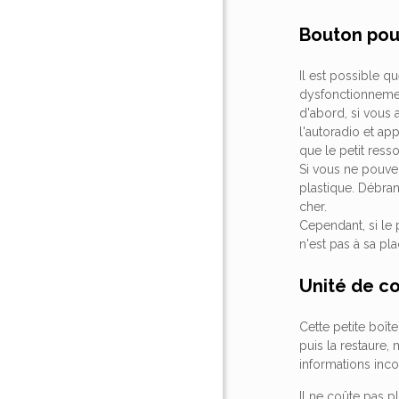
Bouton pour
Il est possible 
dysfonctionnemen
d'abord, si vous
l'autoradio et ap
que le petit res
Si vous ne pouv
plastique. Débran
cher.
Cependant, si le
n'est pas à sa pla
Unité de c
Cette petite boît
puis la restaure
informations inco
Il ne coûte pas 