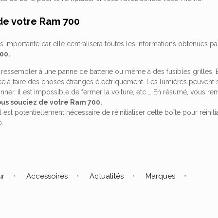
 de votre Ram 700
ès importante car elle centralisera toutes les informations obtenues pa
00.
t ressembler à une panne de batterie ou même à des fusibles grillés. 
 à faire des choses étranges électriquement. Les lumières peuvent s'
nner, il est impossible de fermer la voiture, etc … En résumé, vous r
ous souciez de votre Ram 700.
l est potentiellement nécessaire de réinitialiser cette boîte pour réini
0.
ur
Accessoires
Actualités
Marques