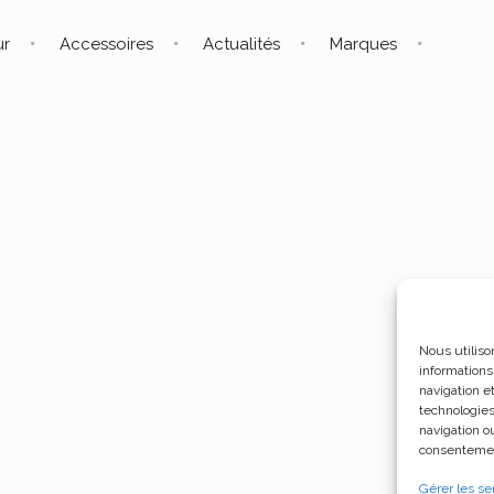
ur
Accessoires
Actualités
Marques
Nous utiliso
informations
navigation e
technologies
navigation ou
consentement
Gérer les se