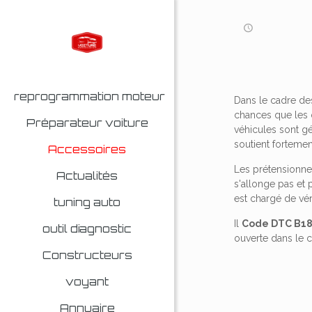
reprogrammation moteur
Dans le cadre des
chances que les o
Préparateur voiture
véhicules sont gé
soutient fortemen
Accessoires
Les prétensionneu
Actualités
s'allonge pas et 
est chargé de vér
tuning auto
Il
Code DTC B18
outil diagnostic
ouverte dans le c
Constructeurs
voyant
Annuaire