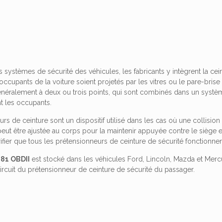
 systèmes de sécurité des véhicules, les fabricants y intègrent la cein
ccupants de la voiture soient projetés par les vitres ou le pare-brise 
néralement à deux ou trois points, qui sont combinés dans un système
t les occupants.
rs de ceinture sont un dispositif utilisé dans les cas où une collision 
peut être ajustée au corps pour la maintenir appuyée contre le siège et
ifier que tous les prétensionneurs de ceinture de sécurité fonctionne
81 OBDII
est stocké dans les véhicules Ford, Lincoln, Mazda et Merc
ircuit du prétensionneur de ceinture de sécurité du passager.