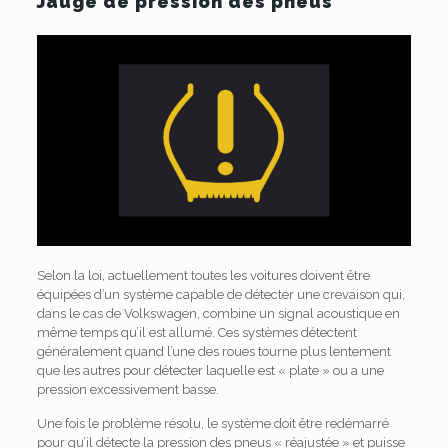
Jauge de pression des pneus
Selon la loi, actuellement toutes les voitures doivent être
équipées d’un système capable de détecter une crevaison qui,
dans le cas de Volkswagen, combine un signal acoustique en
même temps qu’il est allumé. Ces systèmes détectent
généralement quand l’une des roues tourne plus lentement
que les autres pour détecter laquelle est « plate » ou a une
pression excessivement basse.
Une fois le problème résolu, le système doit être redémarré
pour qu’il détecte la pression des pneus « réajustée » et puisse