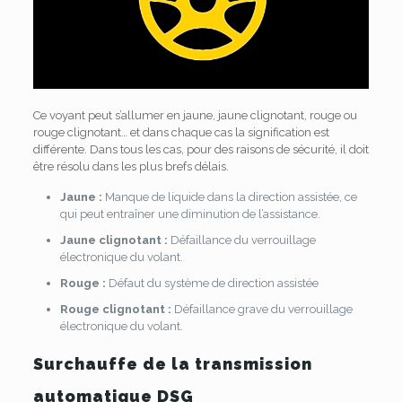
Ce voyant peut s’allumer en jaune, jaune clignotant, rouge ou
rouge clignotant… et dans chaque cas la signification est
différente. Dans tous les cas, pour des raisons de sécurité, il doit
être résolu dans les plus brefs délais.
Jaune :
Manque de liquide dans la direction assistée, ce
qui peut entraîner une diminution de l’assistance.
Jaune clignotant :
Défaillance du verrouillage
électronique du volant.
Rouge :
Défaut du système de direction assistée
Rouge clignotant :
Défaillance grave du verrouillage
électronique du volant.
Surchauffe de la transmission
automatique DSG