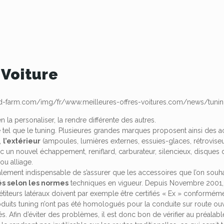
 Voiture
n la personaliser, la rendre différente des autres.
e tel que le tuning. Plusieures grandes marques proposent ainsi des a
,
l’extérieur
(ampoules, lumières externes, essuies-glaces, rétroviseur
c un nouvel échappement, reniflard, carburateur, silencieux, disques 
ou alliage.
également indispensable de s’assurer que les accessoires que l’on souhai
s selon les normes
techniques en vigueur. Depuis Novembre 2001, l
pétiteurs latéraux doivent par exemple être certifiés « Ex » conformém
roduits tuning n’ont pas été homologués pour la conduite sur route ouv
és. Afin d’éviter des problèmes, il est donc bon de vérifier au préalab