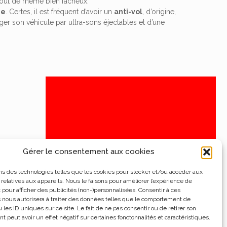
it tout de même bien fâcheux.
me
. Certes, il est fréquent d’avoir un
anti-vol
, d’origine,
r son véhicule par ultra-sons éjectables et d’une
Gérer le consentement aux cookies
ns des technologies telles que les cookies pour stocker et/ou accéder aux
 relatives aux appareils. Nous le faisons pour améliorer l’expérience de
t pour afficher des publicités (non-)personnalisées. Consentir à ces
 nous autorisera à traiter des données telles que le comportement de
 les ID uniques sur ce site. Le fait de ne pas consentir ou de retirer son
 peut avoir un effet négatif sur certaines fonctonnalités et caractéristiques.