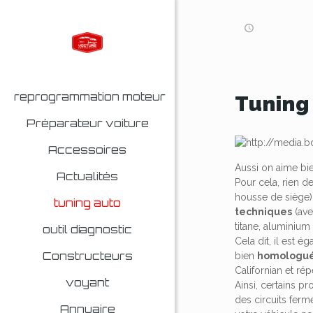
reprogrammation moteur
Tuning
Préparateur voiture
Accessoires
Aussi on aime bie
Actualités
Pour cela, rien d
housse de siège)
tuning auto
techniques
(ave
titane, aluminium 
outil diagnostic
Cela dit, il est 
Constructeurs
bien
homologué
Californian et ré
voyant
Ainsi, certains p
des circuits ferm
Annuaire