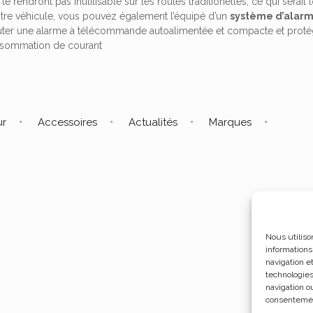
 le rendront pas inutilisable sur les routes traditionelles, ce qui sera
otre véhicule, vous pouvez également l’équipé d’un
système d’alar
uter une alarme à télécommande autoalimentée et compacte et protége
nsommation de courant
ur
Accessoires
Actualités
Marques
Nous utiliso
informations
navigation e
technologies
navigation ou
consentement