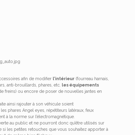
ccessoires afin de modifier
l’intérieur
(fourreau harnais,
s, anti-brouillards, phares, etc.
les équipements
de freins) ou encore de poser de nouvelles jantes en
te ainsi rajouter à son véhicule soient
es phares Angel eyes, répétiteurs latéraux, feux
ent à la norme sur l’électromagnétique.
erte au public et ne pourront donc qu’être utilisés sur
le si les petites retouches que vous souhaitez apporter à