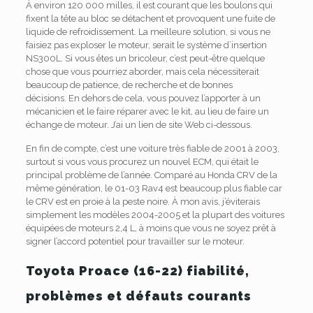
À environ 120 000 milles, il est courant que les boulons qui
fixent la tête au bloc se détachent et provoquent une fuite de
liquide de refroidissement. La meilleure solution, si vous ne
faisiez pas exploser le moteur, serait le système d’insertion
NS300L. Si vous êtes un bricoleur, c’est peut-être quelque
chose que vous pourriez aborder, mais cela nécessiterait
beaucoup de patience, de recherche et de bonnes
décisions.
En dehors de cela, vous pouvez l’apporter à un
mécanicien et le faire réparer avec le kit, au lieu de faire un
échange de moteur.
J’ai un lien de site Web ci-dessous.
En fin de compte, c’est une voiture très fiable de 2001 à 2003,
surtout si vous vous procurez un nouvel ECM, qui était le
principal problème de l’année.
Comparé au Honda CRV de la
même génération, le 01-03 Rav4 est beaucoup plus fiable car
le CRV est en proie à la peste noire. À mon avis, j’éviterais
simplement les modèles 2004-2005 et la plupart des voitures
équipées de moteurs 2,4 L, à moins que vous ne soyez prêt à
signer l’accord potentiel pour travailler sur le moteur.
Toyota Proace (16-22) fiabilité,
problèmes et défauts courants