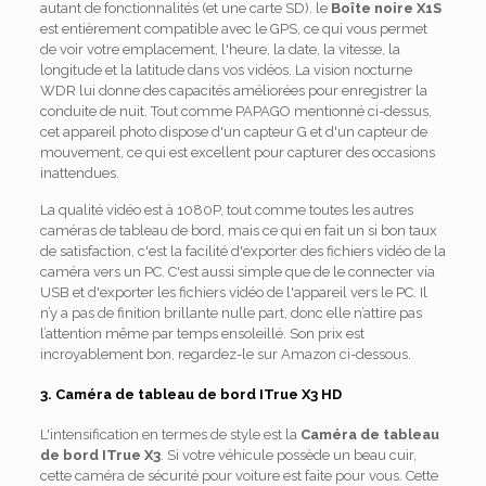
autant de fonctionnalités (et une carte SD). le
Boîte noire X1S
est entièrement compatible avec le GPS, ce qui vous permet
de voir votre emplacement, l'heure, la date, la vitesse, la
longitude et la latitude dans vos vidéos. La vision nocturne
WDR lui donne des capacités améliorées pour enregistrer la
conduite de nuit. Tout comme PAPAGO mentionné ci-dessus,
cet appareil photo dispose d'un capteur G et d'un capteur de
mouvement, ce qui est excellent pour capturer des occasions
inattendues.
La qualité vidéo est à 1080P, tout comme toutes les autres
caméras de tableau de bord, mais ce qui en fait un si bon taux
de satisfaction, c'est la facilité d'exporter des fichiers vidéo de la
caméra vers un PC. C'est aussi simple que de le connecter via
USB et d'exporter les fichiers vidéo de l'appareil vers le PC. Il
n’y a pas de finition brillante nulle part, donc elle n’attire pas
l’attention même par temps ensoleillé. Son prix est
incroyablement bon, regardez-le sur Amazon ci-dessous.
3. Caméra de tableau de bord ITrue X3 HD
L'intensification en termes de style est la
Caméra de tableau
de bord ITrue X3
. Si votre véhicule possède un beau cuir,
cette caméra de sécurité pour voiture est faite pour vous. Cette