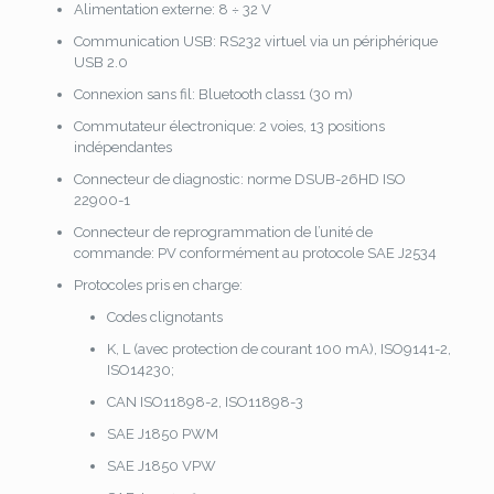
Alimentation externe: 8 ÷ 32 V
Communication USB: RS232 virtuel via un périphérique
USB 2.0
Connexion sans fil: Bluetooth class1 (30 m)
Commutateur électronique: 2 voies, 13 positions
indépendantes
Connecteur de diagnostic: norme DSUB-26HD ISO
22900-1
Connecteur de reprogrammation de l’unité de
commande: PV conformément au protocole SAE J2534
Protocoles pris en charge:
Codes clignotants
K, L (avec protection de courant 100 mA), ISO9141-2,
ISO14230;
CAN ISO11898-2, ISO11898-3
SAE J1850 PWM
SAE J1850 VPW