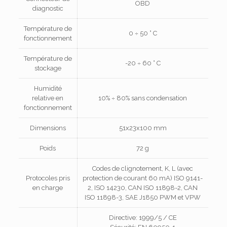
OBD
diagnostic
Température de
0 ÷ 50 ° C
fonctionnement
Température de
-20 ÷ 60 ° C
stockage
Humidité
relative en
10% ÷ 80% sans condensation
fonctionnement
Dimensions
51x23x100 mm
Poids
72 g
Codes de clignotement, K, L (avec
Protocoles pris
protection de courant 60 mA) ISO 9141-
en charge
2, ISO 14230, CAN ISO 11898-2, CAN
ISO 11898-3, SAE J1850 PWM et VPW
Directive: 1999/5 / CE