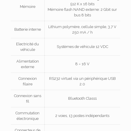
512 K x 16 bits
Mémoire
Mémoire flash NAND externe: 2 Gbit sur
bus 8 bits
Lithium polymère, cellule simple, 3,7 V
Batterie interne
250 mA / h
Electricité du
Systèmes de véhicule 12 VDC
véhicule
Alimentation
8 ÷ 16 V
externe
Connexion
RS232 virtuel via un périphérique USB
filaire
2.0
Connexion sans
Bluetooth Class1
fil
Commutation
2 voies, 13 postes indépendants
électronique
Connecteur de