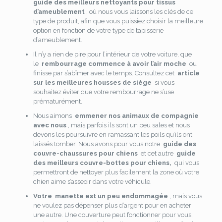
guide des meilleurs nettoyants pour tissus
d’ameublement
, où nous vous laissons les clés de ce
type de produit, afin que vous puissiez choisir la meilleure
option en fonction de votre type de tapisserie
d’ameublement.
Il n’y a rien de pire pour l’intérieur de votre voiture, que
le
rembourrage commence à avoir l’air moche
ou
finisse par s’abîmer avec le temps. Consultez cet
article
sur les meilleures housses de siège
si vous
souhaitez éviter que votre rembourrage ne s’use
prématurément.
Nous aimons
emmener nos animaux de compagnie
avec nous
, mais parfois ils sont un peu sales et nous
devons les poursuivre en ramassant les poils qu’ils ont
laissés tomber. Nous avons pour vous notre
guide des
couvre-chaussures pour chiens
et cet autre
guide
des meilleurs couvre-bottes pour chiens,
qui vous
permettront de nettoyer plus facilement la zone où votre
chien aime s’asseoir dans votre véhicule.
Votre
manette est un peu endommagée
, mais vous
ne voulez pas dépenser plus d’argent pour en acheter
une autre. Une couverture peut fonctionner pour vous,