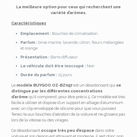
La meilleure option pour ceux qui recherchent une
variété d’arômes.
Caractéristiques
Emplacement :
Bouches de climatisation
Parfum :
brise marine, lavande, citron, fleurs mélangées
et orange
Présentation :
Barre diffuseur
Le véhicule doit être inoccupé :
Non
Durée du parfum :
15 jours
Le
modèle BUYGOO ‎OZ-BZ097
est un désodorisant qui
se
distingue par les différentes concentrations
d’arôme
qu’il comprend, pour être précis 5. Ce modèle est très
facile à utiliser et dispose d’un support en alliage d’aluminium
avec un clip enveloppé de silicone pour que vous puissiez
Tenez-le aux bouches d’aération de la voiture et ne glissera pas
lors de la vitesse ou des virages.
Ce désodorisant
occupe très peu d’espace
dans votre
voiture et son design est attrayant et moderne, il sert donc non