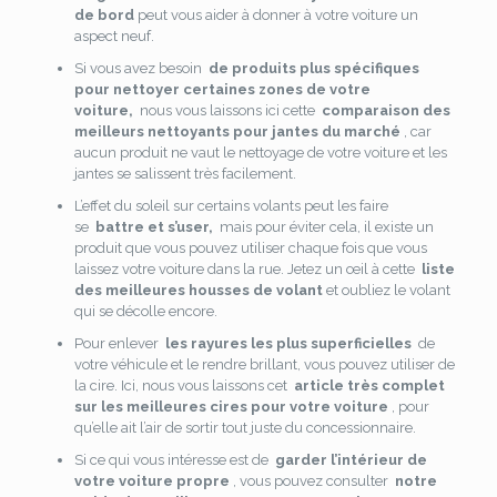
de bord
peut vous aider à donner à votre voiture un
aspect neuf.
Si vous avez besoin
de produits plus spécifiques
pour nettoyer certaines zones de votre
voiture,
nous vous laissons ici cette
comparaison des
meilleurs nettoyants pour jantes du marché
, car
aucun produit ne vaut le nettoyage de votre voiture et les
jantes se salissent très facilement.
L’effet du soleil sur certains volants peut les faire
se
battre et s’user,
mais pour éviter cela, il existe un
produit que vous pouvez utiliser chaque fois que vous
laissez votre voiture dans la rue. Jetez un œil à cette
liste
des meilleures housses de volant
et oubliez le volant
qui se décolle encore.
Pour enlever
les rayures les plus superficielles
de
votre véhicule et le rendre brillant, vous pouvez utiliser de
la cire. Ici, nous vous laissons cet
article très complet
sur les meilleures cires pour votre voiture
, pour
qu’elle ait l’air de sortir tout juste du concessionnaire.
Si ce qui vous intéresse est de
garder l’intérieur de
votre voiture propre
, vous pouvez consulter
notre