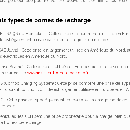
harge électrique pour les voitures peuvent utiliser différentes prises
nts types de bornes de recharge
(IEC 62196 ou Mennekes) : Cette prise est couramment utilisée en Eur
lle est également utilisée dans d’autres régions du monde.
SAE J1772) : Cette prise est largement utilisée en Amérique du Nord, a
es électriques en Amérique du Nord.
prise Scame) : Cette prise est utilisée en Europe, bien qu’elle soit d
re sur ce site
www.installer-borne-electrique.fr
S (Combo Charging System) : Cette prise combine une prise de Typ
en courant continu (DC). Elle est largement utilisée en Europe et en
: Cette prise est spécifiquement conçue pour la charge rapide en cou
u monde.
 véhicules Tesla utilisent une prise propriétaire pour la charge, bien
 de bornes de recharge.