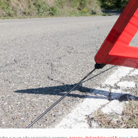
ndre sur un site spécialisé comme
garage-atelierdelouest.fr
pour deman