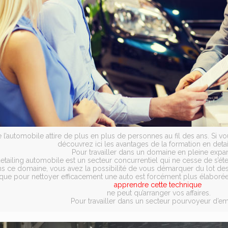
l’automobile attire de plus en plus de personnes au fil des ans. Si v
découvrez ici les avantages de la formation en detai
Pour travailler dans un domaine en pleine expa
 detailing automobile est un secteur concurrentiel qui ne cesse de s’ét
s ce domaine, vous avez la possibilité de vous démarquer du lot des
que pour nettoyer efficacement une auto est forcément plus élaborée
apprendre cette technique
ne peut qu’arranger vos affaires.
Pour travailler dans un secteur pourvoyeur d’e