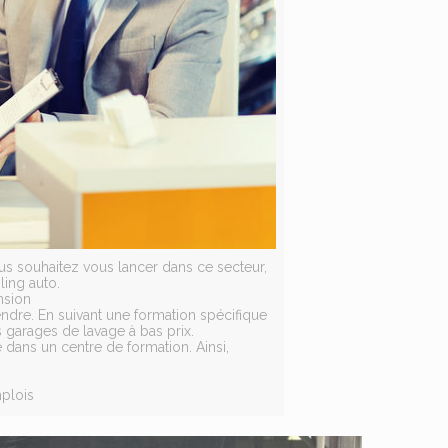
ous souhaitez vous lancer dans ce secteur,
ling auto.
nsion
endre. En suivant une formation spécifique
 garages de lavage à bas prix.
 dans un centre de formation. Ainsi,
mplois