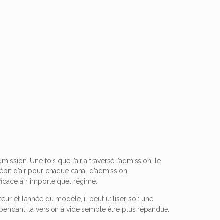
ission. Une fois que l’air a traversé l’admission, le
ébit d’air pour chaque canal d’admission
fficace à n’importe quel régime.
r et l’année du modèle, il peut utiliser soit une
pendant, la version à vide semble être plus répandue.