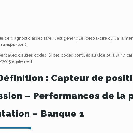
e de diagnostic assez rare.
Il est générique (c’est-à-dire qu’il a la 
Transporter
).
ent avec d’autres codes. Si ces codes sont liés au vide ou à l’air / c
 P2015 également.
éfinition : Capteur de posit
ssion – Performances de la p
ation – Banque 1