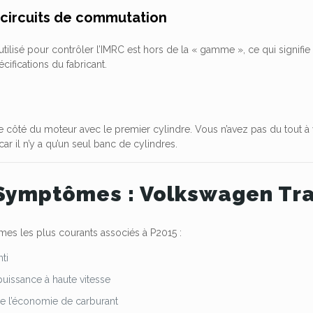
ircuits de commutation
t utilisé pour contrôler l’IMRC est hors de la « gamme », ce qui signifi
ifications du fabricant.
e côté du moteur avec le premier cylindre. Vous n’avez pas du tout à 
car il n’y a qu’un seul banc de cylindres.
Symptômes : Volkswagen Tr
mes les plus courants associés à P2015 :
ti
uissance à haute vitesse
e l’économie de carburant