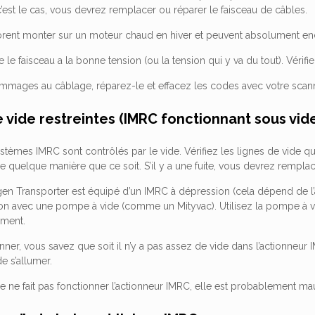
est le cas, vous devrez remplacer ou réparer le faisceau de câbles.
rent monter sur un moteur chaud en hiver et peuvent absolument en
le faisceau a la bonne tension (ou la tension qui y va du tout). Vérifie
ommages au câblage, réparez-le et effacez les codes avec votre scann
e vide restreintes (IMRC fonctionnant sous vi
stèmes IMRC sont contrôlés par le vide. Vérifiez les lignes de vide qui
uelque manière que ce soit. S’il y a une fuite, vous devrez remplac
gen Transporter est équipé d’un IMRC à dépression (cela dépend de 
lon avec une pompe à vide (comme un Mityvac). Utilisez la pompe à vi
ement.
tionner, vous savez que soit il n’y a pas assez de vide dans l’actionneur
 s’allumer.
de ne fait pas fonctionner l’actionneur IMRC, elle est probablement 