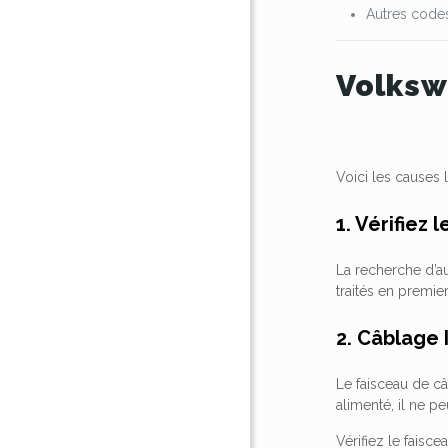
Autres codes
Volksw
Voici les causes 
1. Vérifiez 
La recherche d’au
traités en premie
2. Câblage
Le faisceau de câ
alimenté, il ne p
Vérifiez le faisc