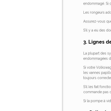
endommagé. Si c’
Les rongeurs ado
Assurez-vous que 
S’il y a eu des d
3. Lignes d
La plupart des sy
endommagées de q
Si votre Volkswa
les vannes papil
toujours correct
S’il les fait fonc
commande pas de
Si la pompe à vi