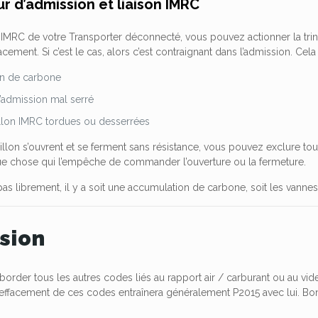
ur d’admission et liaison IMRC
 IMRC de votre Transporter déconnecté, vous pouvez actionner la tring
cement. Si c’est le cas, alors c’est contraignant dans l’admission. Cela 
n de carbone
’admission mal serré
llon IMRC tordues ou desserrées
illon s’ouvrent et se ferment sans résistance, vous pouvez exclure tou
ue chose qui l’empêche de commander l’ouverture ou la fermeture.
pas librement, il y a soit une accumulation de carbone, soit les vanne
sion
border tous les autres codes liés au rapport air / carburant ou au v
l’effacement de ces codes entraînera généralement P2015 avec lui.
Bo