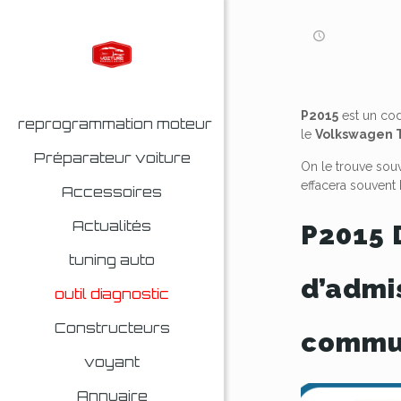
P2015
est un cod
reprogrammation moteur
le
Volkswagen 
Préparateur voiture
On le trouve souv
effacera souvent
Accessoires
Actualités
P2015 D
tuning auto
d’admi
outil diagnostic
Constructeurs
commut
voyant
Annuaire