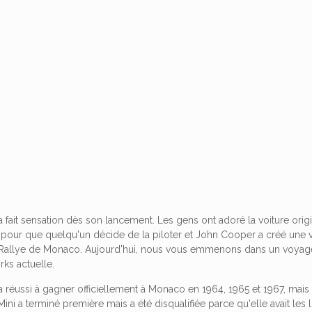
 a fait sensation dès son lancement. Les gens ont adoré la voiture origi
pour que quelqu'un décide de la piloter et John Cooper a créé une voi
u Rallye de Monaco. Aujourd'hui, nous vous emmenons dans un voyage à
ks actuelle.
 a réussi à gagner officiellement à Monaco en 1964, 1965 et 1967, mais
a Mini a terminé première mais a été disqualifiée parce qu'elle avait l