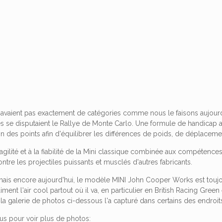
n'avaient pas exactement de catégories comme nous le faisons aujourd
es se disputaient le Rallye de Monte Carlo. Une formule de handicap 
tion des points afin d'équilibrer les différences de poids, de déplace
'agilité et à la fiabilité de la Mini classique combinée aux compétence
ontre les projectiles puissants et musclés d'autres fabricants.
 mais encore aujourd'hui, le modèle MINI John Cooper Works est toujo
aiment l'air cool partout où il va, en particulier en British Racing Gree
t la galerie de photos ci-dessous l'a capturé dans certains des endr
us pour voir plus de photos: