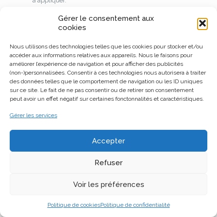
à appliquer.
En raison de leur composition plus épaisse, car la plupart
Gérer le consentement aux
d’entre eux sont en silicium, ils devraient être appliqués
cookies
directement sur le joint. Par conséquent, vous devrez
retirer votre joint, le sécher complètement avant
Nous utilisons des technologies telles que les cookies pour stocker et/ou
d’appliquer le fabricant de joints.
accéder aux informations relatives aux appareils. Nous le faisons pour
améliorer l’expérience de navigation et pour afficher des publicités
(non-)personnalisées. Consentir à ces technologies nous autorisera à traiter
Où acheter les meilleurs scellants
des données telles que le comportement de navigation ou les ID uniques
sur ce site. Le fait de ne pas consentir ou de retirer son consentement
pour joints de culasse?
peut avoir un effet négatif sur certaines fonctonnalités et caractéristiques.
Gérer les services
Vous avez probablement déjà pris votre décision et il ne vous
reste plus qu’à appuyer sur ce bouton d’achat, non? Voici ce
que nous proposons.
Accepter
Amazone
Refuser
Admettez-le, nous passons tous plus de temps que nous
ne le souhaiterions pour faire des achats sur Amazon. Eh
Voir les préférences
bien, pourquoi pas nous? C’est l’un des sites Web les plus
fiables, sinon les plus fiables du marché. Sans parler de
Politique de cookies
Politique de confidentialité
l’immense variété de scellants pour joints qu’elle offre.