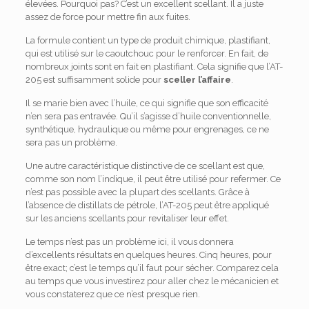
élevées. Pourquoi pas? C’est un excellent scellant. Il a juste
assez de force pour mettre fin aux fuites.
La formule contient un type de produit chimique, plastifiant,
qui est utilisé sur le caoutchouc pour le renforcer. En fait, de
nombreux joints sont en fait en plastifiant. Cela signifie que l’AT-
205 est suffisamment solide pour
sceller l’affaire
.
Il se marie bien avec l’huile, ce qui signifie que son efficacité
n’en sera pas entravée. Qu’il s’agisse d’huile conventionnelle,
synthétique, hydraulique ou même pour engrenages, ce ne
sera pas un problème.
Une autre caractéristique distinctive de ce scellant est que,
comme son nom l’indique, il peut être utilisé pour refermer. Ce
n’est pas possible avec la plupart des scellants. Grâce à
l’absence de distillats de pétrole, l’AT-205 peut être appliqué
sur les anciens scellants pour revitaliser leur effet.
Le temps n’est pas un problème ici, il vous donnera
d’excellents résultats en quelques heures. Cinq heures, pour
être exact; c’est le temps qu’il faut pour sécher. Comparez cela
au temps que vous investirez pour aller chez le mécanicien et
vous constaterez que ce n’est presque rien.