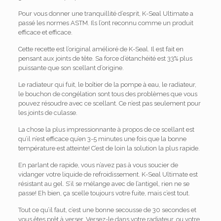
Pour vous donner une tranquillité d’esprit, K-Seal Ultimate a
passé les normes ASTM. Ils l’ont reconnu comme un produit
efficace et efficace.
Cette recette est l’original amélioré de K-Seal. Il est fait en
pensant aux joints de tête. Sa force d’étanchéité est 33% plus
puissante que son scellant d’origine.
Le radiateur qui fuit, le boîtier de la pompe à eau, le radiateur,
le bouchon de congélation sont tous des problèmes que vous
pouvez résoudre avec ce scellant. Ce n’est pas seulement pour
les joints de culasse.
La chose la plus impressionnante à propos de ce scellant est
qu’il n’est efficace qu’en 3-5 minutes une fois que la bonne
température est atteinte! C’est de loin la solution la plus rapide.
En parlant de rapide, vous n’avez pas à vous soucier de
vidanger votre liquide de refroidissement. K-Seal Ultimate est
résistant au gel. S’il se mélange avec de l’antigel, rien ne se
passe! Eh bien, ça scelle toujours votre fuite, mais c’est tout.
Tout ce qu’il faut, c’est une bonne secousse de 30 secondes et
vous êtes prêt à verser. Versez-le dans votre radiateur, ou votre