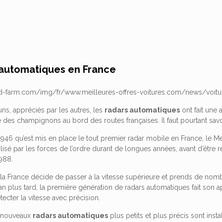
 automatiques en France
uns, appréciés par les autres, les
radars automatiques
ont fait une
es champignons au bord des routes françaises. Il faut pourtant savoi
n 1946 qu’est mis en place le tout premier radar mobile en France, le M
ilisé par les forces de l’ordre durant de longues années, avant d’êtr
988.
, la France décide de passer à la vitesse supérieure et prends de n
 an plus tard, la première génération de radars automatiques fait son a
ecter la vitesse avec précision.
 nouveaux
radars automatiques
plus petits et plus précis sont insta