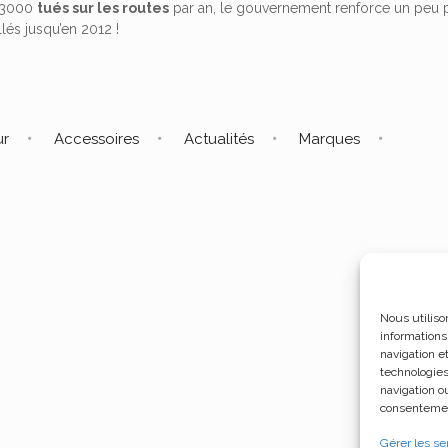
 3000
tués sur les routes
par an, le gouvernement renforce un peu p
llés jusqu’en 2012 !
ur
Accessoires
Actualités
Marques
Nous utiliso
informations
navigation e
technologies
navigation ou
consentement
Gérer les se