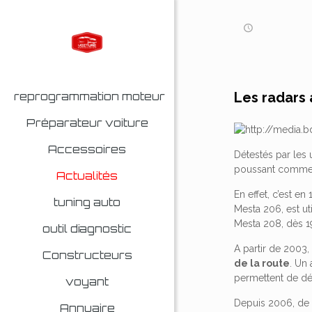
Les radars
reprogrammation moteur
Préparateur voiture
Accessoires
Détestés par les 
poussant comme d
Actualités
En effet, c’est e
tuning auto
Mesta 206, est ut
Mesta 208, dès 1
outil diagnostic
A partir de 2003
Constructeurs
de la route
. Un
permettent de dét
voyant
Depuis 2006, de
Annuaire