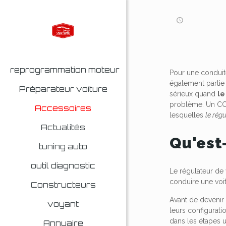
reprogrammation moteur
Pour une conduite
également partie
Préparateur voiture
sérieux quand
le
problème. Un CCS 
Accessoires
lesquelles
le rég
Actualités
Qu'est
tuning auto
outil diagnostic
Le régulateur de
conduire une voit
Constructeurs
Avant de devenir
voyant
leurs configurati
dans les étapes u
Annuaire