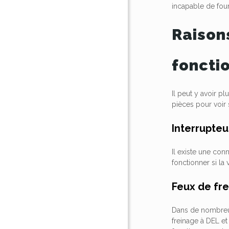
incapable de four
Raisons
foncti
Il peut y avoir pl
pièces pour voir 
Interrupteu
Il existe une con
fonctionner si la 
Feux de fr
Dans de nombreux
freinage à DEL et