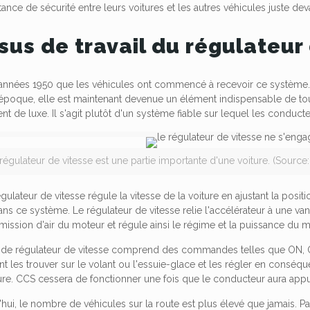
tance de sécurité entre leurs voitures et les autres véhicules juste dev
sus de travail du régulateur
s années 1950 que les véhicules ont commencé à recevoir ce système. 
l'époque, elle est maintenant devenue un élément indispensable de tout
de luxe. Il s'agit plutôt d'un système fiable sur lequel les conduct
régulateur de vitesse est une partie importante d'une voiture. (Sour
ulateur de vitesse régule la vitesse de la voiture en ajustant la positi
dans ce système. Le régulateur de vitesse relie l'accélérateur à une va
mission d'air du moteur et régule ainsi le régime et la puissance du m
de régulateur de vitesse comprend des commandes telles que ON,
t les trouver sur le volant ou l'essuie-glace et les régler en consé
ture. CCS cessera de fonctionner une fois que le conducteur aura appuy
d'hui, le nombre de véhicules sur la route est plus élevé que jamais. Pa