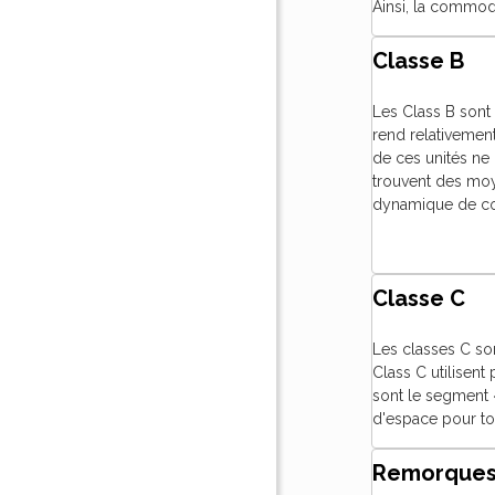
Ainsi, la commod
Classe B
Les Class B sont
rend relativemen
de ces unités ne 
trouvent des moye
dynamique de con
Classe C
Les classes C son
Class C utilisen
sont le segment «
d'espace pour t
Remorques