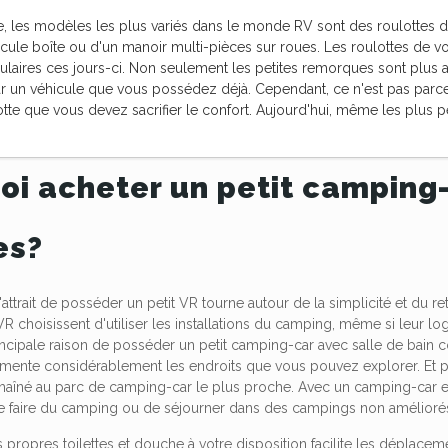
, les modèles les plus variés dans le monde RV sont des roulottes d
scule boîte ou d'un manoir multi-pièces sur roues. Les roulottes de v
ulaires ces jours-ci. Non seulement les petites remorques sont plus 
un véhicule que vous possédez déjà. Cependant, ce n'est pas parce que
otte que vous devez sacrifier le confort. Aujourd'hui, même les plus 
oi acheter un petit camping
es?
attrait de posséder un petit VR tourne autour de la simplicité et du r
VR choisissent d'utiliser les installations du camping, même si leur l
ncipale raison de posséder un petit camping-car avec salle de bain com
ente considérablement les endroits que vous pouvez explorer. Et pou
chaîné au parc de camping-car le plus proche. Avec un camping-car
 de faire du camping ou de séjourner dans des campings non amélioré
s propres toilettes et douche à votre disposition facilite les déplacem