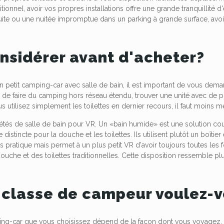
tionnel, avoir vos propres installations offre une grande tranquillité 
te ou une nuitée impromptue dans un parking à grande surface, avoir u
nsidérer avant d'acheter?
un petit camping-car avec salle de bain, il est important de vous de
de faire du camping hors réseau étendu, trouver une unité avec de plu
s utilisez simplement les toilettes en dernier recours, il faut moins met
riétés de salle de bain pour VR. Un «bain humide» est une solution c
distincte pour la douche et les toilettes. Ils utilisent plutôt un boîti
pratique mais permet à un plus petit VR d'avoir toujours toutes les 
douche et des toilettes traditionnelles. Cette disposition ressemble p
 classe de campeur voulez-
ng-car que vous choisissez dépend de la façon dont vous voyagez. S