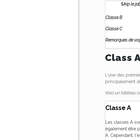
S
kip le j
Classe B
Classe C
Remorques de voy
Class A
L'une des premiè
principalement de
Voici un tableau 
Classe A
Les classes A so
également être pa
A. Cependant, l'e