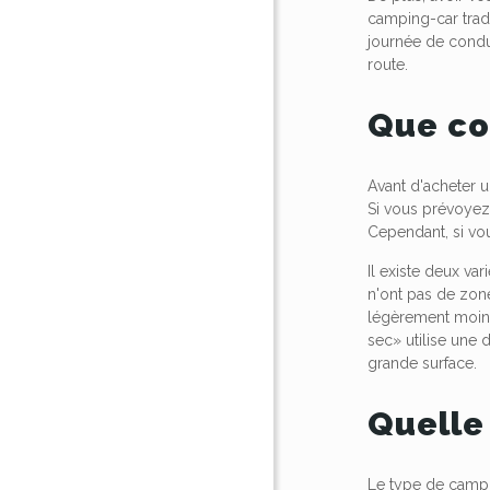
camping-car tradi
journée de condui
route.
Que co
Avant d'acheter 
Si vous prévoyez 
Cependant, si vou
Il existe deux va
n'ont pas de zone 
légèrement moins 
sec» utilise une 
grande surface.
Quelle
Le type de campi