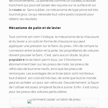
ses inconvénients. La pointe est comme un couteau à double
tranchant qui pourrait laisser des rayures sur la surface et sur
le
roues
se. Sans oublier, ce mécanisme de type pince est très
lourd et gros, ce qui nécessite tout votre poids corporel pour
obtenir les résultats.
Mécanisme de patin et de levier
Tout comme son nom l'indique, le mécanisme de la chaussure
et du levier a un outil en forme de chaussure qui peut
appliquer une pression sur le flanc du pneu. Afin de rompre la
connexion entre le talon et la jante, les propriétaires de voitures
doivent pousser le flanc. C'est, sans aucun doute, le plus
populaire
brise-talon parmi tous, car il fonctionne
étonnamment bien sur les pneus de moto, les pneus de
véhicules de tourisme neufs, ainsi que les pneus de
remorques. Les avantages de ce brise-talon sont nombreux:
tout d'abord, son coût est très bas, de sorte que tout le monde
peut en acheter un pour son véhicule. Deuxièmement, la façon
de l'utiliser est assez simple et facile à suivre. Enfin, il est conçu
pour les pneus des voitures particulières.
Vous avez besoin du bon outil pour casser un talon de pneu