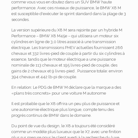
comme vous vous en doutez dans un SUV BMW haute
performance. Avec ces niveaux de puissance, le BMW X8 M
est susceptible d'exécuter le sprint standard dans la plage de 3
secondes.
La version supérieure du X8 M sera rejointe par un hybride M
Performance – BMW X8 M45e – qui utilisera un moteur six
cylindres en ligne de 3,0 litres associé à une transmission
électrique. Les transmissions PHEV actuelles fournissent 286
chevaux et 332 livres-pied de couple à partir du six cylindres à
essence, tandis que le moteur électrique a une puissance
nominale de 113 chevaux et 195 livres-pied de couple, des
gains de 2 chevaux et 9 livres-pied . Puissance totale: environ
394 chevaux et 442 lb-pi de couple.
En relation: Le PDG de BMW M déclare que la marque a des
«plans très concrets» pour une voiture M autonome
Il est probable que le X8 offrira un peu plus de puissance et
une autonomie électrique plus longue, compte tenu des
progrès continus de BMW dans le domaine.
Du point de vue du design, le X8 a toujours été considéré
comme un modèle plus luxueux que le X7, avec une finition
plus sur mesure pour le client averti à la recherche du luxe