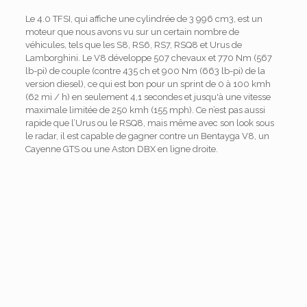
Le 4.0 TFSI, qui affiche une cylindrée de 3 996 cm3, est un
moteur que nous avons vu sur un certain nombre de
véhicules, tels que les S8, RS6, RS7, RSQ8 et Urus de
Lamborghini. Le V8 développe 507 chevaux et 770 Nm (567
lb-pi) de couple (contre 435 ch et 900 Nm (663 lb-pi) de la
version diesel), ce qui est bon pour un sprint de 0 à 100 kmh
(62 mi / h) en seulement 4,1 secondes et jusqu'à une vitesse
maximale limitée de 250 kmh (155 mph). Ce n’est pas aussi
rapide que l’Urus ou le RSQ8, mais même avec son look sous
le radar, il est capable de gagner contre un Bentayga V8, un
Cayenne GTS ou une Aston DBX en ligne droite.