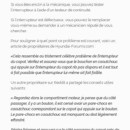
Si vous êtes enclin à la mécanique, vous pouvez tester
l’interrupteur à l’aide d’un testeur de continuité.
Si l’interrupteur est défectueux, vous pouvez le remplacer
vous-même ou demander à un mécanicien réputé de vous
chercher.
Pour souligner à quel point ce problème est courant, voici un
article de propriétaires de Hyundai-Forums.com :
«Cela ressemble au tristement célèbre problème de l’interrupteur
du capot. Vérifiez et assurez-vous que le bouchon en caoutchouc
qui appuie sur l’interrupteur du capot n’a pas disparu et il est tout
à fait possible que l’interrupteur lui-même ait fait faillite.
Un autre propriétaire sur Reddit a partagé les conseils utiles
suivants :
« Regardez dans le compartiment moteur, je pense que du côté
passager, il y a un bouton, il est censé avoir un pare-chocs en
caoutchouc correspondant sur le capot qui appuie sur le bouton.
Le pare-chocs en caoutchouc est manquant ou s’est légèrement
effondré.
Réglez l’alarme et appuyez sur le côté passager du capot près de