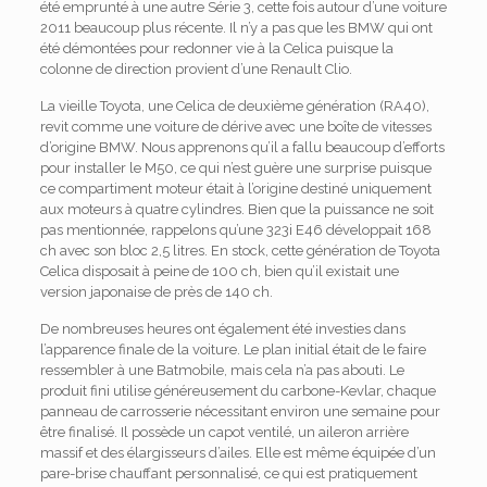
été emprunté à une autre Série 3, cette fois autour d’une voiture
2011 beaucoup plus récente. Il n’y a pas que les BMW qui ont
été démontées pour redonner vie à la Celica puisque la
colonne de direction provient d’une Renault Clio.
La vieille Toyota, une Celica de deuxième génération (RA40),
revit comme une voiture de dérive avec une boîte de vitesses
d’origine BMW. Nous apprenons qu’il a fallu beaucoup d’efforts
pour installer le M50, ce qui n’est guère une surprise puisque
ce compartiment moteur était à l’origine destiné uniquement
aux moteurs à quatre cylindres. Bien que la puissance ne soit
pas mentionnée, rappelons qu’une 323i E46 développait 168
ch avec son bloc 2,5 litres. En stock, cette génération de Toyota
Celica disposait à peine de 100 ch, bien qu’il existait une
version japonaise de près de 140 ch.
De nombreuses heures ont également été investies dans
l’apparence finale de la voiture. Le plan initial était de le faire
ressembler à une Batmobile, mais cela n’a pas abouti. Le
produit fini utilise généreusement du carbone-Kevlar, chaque
panneau de carrosserie nécessitant environ une semaine pour
être finalisé. Il possède un capot ventilé, un aileron arrière
massif et des élargisseurs d’ailes. Elle est même équipée d’un
pare-brise chauffant personnalisé, ce qui est pratiquement