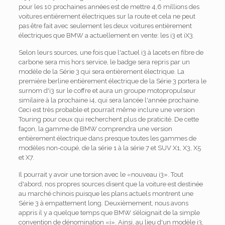
pour les 10 prochaines années est de mettre 4,6 millions des
voitures entièrement électriques sur la route et cela ne peut
pas être fait avec seulement les deux voitures entièrement
électriques que BMW a actuellement en vente: les i3 et iX3.
Selon leurs sources, une fois que l'actuel i3 à lacets en fibre de
carbone sera mis hors service, le badge sera repris par un
modèle de la Série 3 qui sera entièrement électrique. La
première berline entièrement électrique de la Série 3 portera le
surnom d'i3 sur le coffre et aura un groupe motopropulseur
similaire à la prochaine i4, qui sera lancée l'année prochaine.
Ceci est très probable et pourrait même inclure une version
Touring pour ceux qui recherchent plus de praticité. De cette
façon, la gamme de BMW comprendra une version
entièrement électrique dans presque toutes les gammes de
modèles non-coupé, de la série 1 à la série 7 et SUV X1, X3, X5
et X7.
Il pourrait y avoir une torsion avec le «nouveau i3». Tout
d'abord, nos propres sources disent que la voiture est destinée
au marché chinois puisque les plans actuels montrent une
Série 3 à empattement long. Deuxièmement, nous avons
appris il y a quelque temps que BMW s’éloignait de la simple
convention de dénomination «i». Ainsi, au lieu d'un modèle i3,