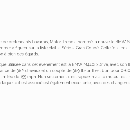
ste de prétendants bavarois, Motor Trend a nommé la nouvelle BMW Sér
immer à figurer sur la liste était la Série 2 Gran Coupé. Cette fois, c’es
on à bien des égards.
ique utilisée dans cet événement est la BMW M440i xDrive, avec son I6 
sance de 382 chevaux et un couple de 369 lb-pi. Il est bon pour 0
limitée de 155 mph. Non seulement il est rapide, mais le moteur est i
 laquelle il est associé est également excellente, avec des changeme