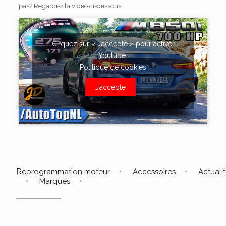
pas? Regardez la vidéo ci-dessous.
Cliquez sur « J’accepte » pour activer
Youtube
Politique de cookies
J’accepte
Reprogrammation moteur
Accessoires
Actuali
Marques