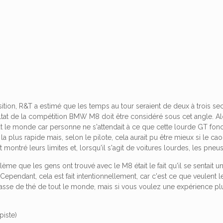
ition, R&T a estimé que les temps au tour seraient de deux à trois s
ultat de la compétition BMW M8 doit être considéré sous cet angle. A
t le monde car personne ne s'attendait à ce que cette lourde GT fonct
la plus rapide mais, selon le pilote, cela aurait pu être mieux si le cao
ontré leurs limites et, lorsqu'il s'agit de voitures lourdes, les pneu
lème que les gens ont trouvé avec le M8 était le fait qu'il se sentait 
pendant, cela est fait intentionnellement, car c'est ce que veulent l
tasse de thé de tout le monde, mais si vous voulez une expérience plu
piste)