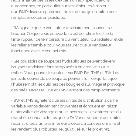
recommande des vases d’expansion aux spécifications
européennes, en particulier sur les véhicules à moteur
dur. BMP dispose également de vis de purge en laiton pour
remplacer celles en plastique.
• BA signale que le ventilateur auxiliaire peut souvent se
bloquer. Ce que vous pouvez faire est de retirer les fils de
l’interrupteur de température du ventilateur du radiateur et de
les relier ensemble pour vous assurer que le ventilateur
fonctionne avec le contact mis.
• Les poussoirs de soupapes hydrauliques peuvent devenir
bruyants et doivent être remplacés à environ 200 000
milles. Vous pouvez les obtenir via BMP, BA, TMS et BW. Les
joints du couvercle de soupape peuvent fuir, ce qui fait que
l’huile remplit les cuisines des bougies d’allumage et provoque
des ratés. BMP, BA, BW et TMS vendent des remplacements.
• BW et TMS signalent que les unités de distribution à came
variable Vanos deviennent bruyantes et échouent en raison
d’intervalles de vidange d’huile incorrects. Les entreprises du
marché secondaire telles que le Dr Vanos vendent des unités
reconstruites à un prix inférieur à celui du concessionnaire et
les rendent plus robustes. Tel qu’utilisé sur le projet M3.