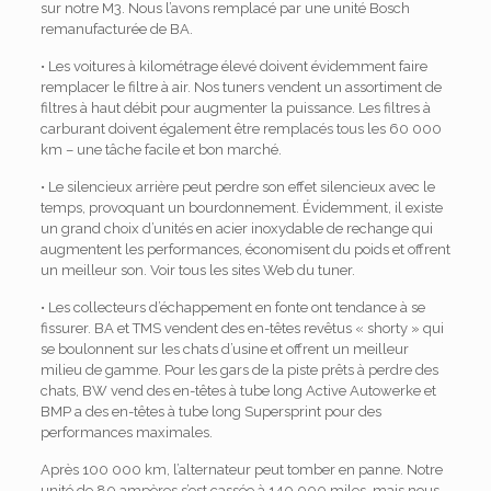
sur notre M3. Nous l’avons remplacé par une unité Bosch
remanufacturée de BA.
• Les voitures à kilométrage élevé doivent évidemment faire
remplacer le filtre à air. Nos tuners vendent un assortiment de
filtres à haut débit pour augmenter la puissance. Les filtres à
carburant doivent également être remplacés tous les 60 000
km – une tâche facile et bon marché.
• Le silencieux arrière peut perdre son effet silencieux avec le
temps, provoquant un bourdonnement. Évidemment, il existe
un grand choix d’unités en acier inoxydable de rechange qui
augmentent les performances, économisent du poids et offrent
un meilleur son. Voir tous les sites Web du tuner.
• Les collecteurs d’échappement en fonte ont tendance à se
fissurer. BA et TMS vendent des en-têtes revêtus « shorty » qui
se boulonnent sur les chats d’usine et offrent un meilleur
milieu de gamme. Pour les gars de la piste prêts à perdre des
chats, BW vend des en-têtes à tube long Active Autowerke et
BMP a des en-têtes à tube long Supersprint pour des
performances maximales.
Après 100 000 km, l’alternateur peut tomber en panne. Notre
unité de 80 ampères s’est cassée à 140 000 miles, mais nous