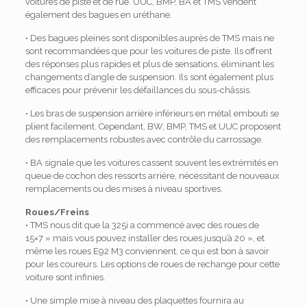
voitures de piste et de rue. UUC, BMP, BA et TMS vendent
également des bagues en uréthane.
• Des bagues pleines sont disponibles auprès de TMS mais ne
sont recommandées que pour les voitures de piste. Ils offrent
des réponses plus rapides et plus de sensations, éliminant les
changements d’angle de suspension. Ils sont également plus
efficaces pour prévenir les défaillances du sous-châssis.
• Les bras de suspension arrière inférieurs en métal embouti se
plient facilement. Cependant, BW, BMP, TMS et UUC proposent
des remplacements robustes avec contrôle du carrossage.
• BA signale que les voitures cassent souvent les extrémités en
queue de cochon des ressorts arrière, nécessitant de nouveaux
remplacements ou des mises à niveau sportives.
Roues/Freins
• TMS nous dit que la 325i a commencé avec des roues de
15×7 » mais vous pouvez installer des roues jusqu’à 20 », et
même les roues E92 M3 conviennent, ce qui est bon à savoir
pour les coureurs. Les options de roues de rechange pour cette
voiture sont infinies.
• Une simple mise à niveau des plaquettes fournira au