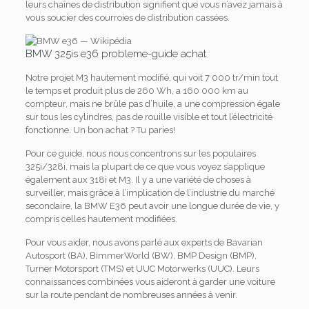
leurs chaînes de distribution signifient que vous n’avez jamais à
vous soucier des courroies de distribution cassées.
BMW 325is e36 probleme-guide achat
Notre projet M3 hautement modifié, qui voit 7 000 tr/min tout
le temps et produit plus de 260 Wh, a 160 000 km au
compteur, mais ne brûle pas d’huile, a une compression égale
sur tous les cylindres, pas de rouille visible et tout l’électricité
fonctionne.
Un bon achat ? Tu paries!
Pour ce guide, nous nous concentrons sur les populaires
325i/328i, mais la plupart de ce que vous voyez s’applique
également aux 318i et M3. Il y a une variété de choses à
surveiller, mais grâce à l’implication de l’industrie du marché
secondaire, la BMW E36 peut avoir une longue durée de vie, y
compris celles hautement modifiées.
Pour vous aider, nous avons parlé aux experts de Bavarian
Autosport (BA), BimmerWorld (BW), BMP Design (BMP),
Turner Motorsport (TMS) et UUC Motorwerks (UUC).
Leurs
connaissances combinées vous aideront à garder une voiture
sur la route pendant de nombreuses années à venir.