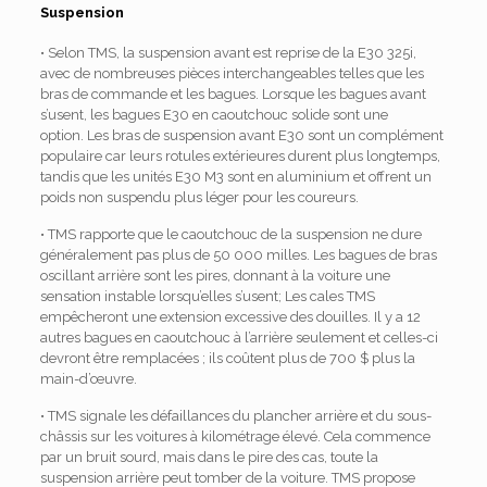
Suspension
• Selon TMS, la suspension avant est reprise de la E30 325i,
avec de nombreuses pièces interchangeables telles que les
bras de commande et les bagues. Lorsque les bagues avant
s’usent, les bagues E30 en caoutchouc solide sont une
option. Les bras de suspension avant E30 sont un complément
populaire car leurs rotules extérieures durent plus longtemps,
tandis que les unités E30 M3 sont en aluminium et offrent un
poids non suspendu plus léger pour les coureurs.
• TMS rapporte que le caoutchouc de la suspension ne dure
généralement pas plus de 50 000 milles. Les bagues de bras
oscillant arrière sont les pires, donnant à la voiture une
sensation instable lorsqu’elles s’usent; Les cales TMS
empêcheront une extension excessive des douilles. Il y a 12
autres bagues en caoutchouc à l’arrière seulement et celles-ci
devront être remplacées ; ils coûtent plus de 700 $ plus la
main-d’œuvre.
• TMS signale les défaillances du plancher arrière et du sous-
châssis sur les voitures à kilométrage élevé. Cela commence
par un bruit sourd, mais dans le pire des cas, toute la
suspension arrière peut tomber de la voiture. TMS propose