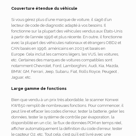
Couverture étendue du véhicule
Si vous gérez plus d’une marque de voiture, il s’agit d’un
lecteur de code de diagnostic adapté à vos besoins.
Il
fonctionne sur la plupart des véhicules vendus aux États-Unis
à partir de l’année 1996 et plus récente.
En outre, il fonctionne
avec la plupart des véhicules nationaux et étrangers OBD2 et
CAN basés en 1996, américains en 2003 et basés en
Europe.
Cela inclut les camions légers, les VUS, les voitures,
etc. Certaines des marques de voitures compatibles sont
notamment Chevrolet, Ford, Lamborghini, Audi, Kia, Mazda,
BMW, GM, Ferrari, Jeep, Subaru, Fiat, Rolls Royce, Peugeot ,
Jaguar, etc.
Large gamme de fonctions
Bien que vendu à un prix très abordable, le scanner Konwei
KW850 remplit de nombreuses fonctions.
Pour commencer, il
peut lire et effacer les codes d’erreur, tester la batterie, geler les
données, tester le système de contrôle par évaporation, la
disponibilité en un clic, le flux de données PCM en temps réel,
afficher automatiquement la définition du code d’erreur, tester
le capteur O2, etc. Tout cela, c’est qu’il est livré avec une