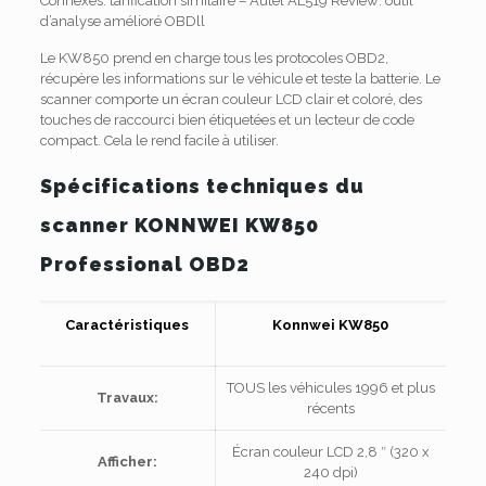
Connexes: tarification similaire – Autel AL519 Review: outil
d’analyse amélioré OBDll
Le KW850 prend en charge tous les protocoles OBD2,
récupère les informations sur le véhicule et teste la batterie.
Le
scanner comporte un écran couleur LCD clair et coloré, des
touches de raccourci bien étiquetées et un lecteur de code
compact.
Cela le rend facile à utiliser.
Spécifications techniques du
scanner KONNWEI KW850
Professional OBD2
Caractéristiques
Konnwei KW850
TOUS les véhicules 1996 et plus
Travaux:
récents
Écran couleur LCD 2,8 ″ (320 x
Afficher:
240 dpi)