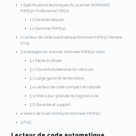
1
Spécifications techniques du scanner KONNWEI
KW850 Professional OBD2
1.1
Caractéristiques
1.2
Konnwei KW850
2
Lecteur de code automatique Konnwei KW850 Review
2019
3
avantages du scanner Konnwei KW850 obd2
3.1
Facile à utiliser
3.2
Couverture étendue du véhicule
3.3
Large gamme de fonctions
3.4
Lecteur de code compact et robuste
3.5
Mise à jour gratuite du logiciel à vie
3.6
Garantie et support
4
revers de l’outil d’analyse Konnwei KW850
5
FAQ
Lecteur de code automatique