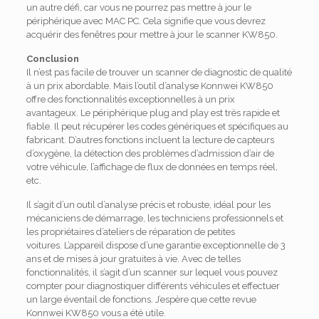
un autre défi, car vous ne pourrez pas mettre à jour le
périphérique avec MAC PC.
Cela signifie que vous devrez
acquérir des fenêtres pour mettre à jour le scanner KW850.
Conclusion
Il n’est pas facile de trouver un scanner de diagnostic de qualité
à un prix abordable.
Mais l’outil d’analyse Konnwei KW850
offre des fonctionnalités exceptionnelles à un prix
avantageux.
Le périphérique plug and play est très rapide et
fiable.
Il peut récupérer les codes génériques et spécifiques au
fabricant.
D’autres fonctions incluent la lecture de capteurs
d’oxygène, la détection des problèmes d’admission d’air de
votre véhicule, l’affichage de flux de données en temps réel,
etc.
Il s’agit d’un outil d’analyse précis et robuste, idéal pour les
mécaniciens de démarrage, les techniciens professionnels et
les propriétaires d’ateliers de réparation de petites
voitures.
L’appareil dispose d’une garantie exceptionnelle de 3
ans et de mises à jour gratuites à vie.
Avec de telles
fonctionnalités, il s’agit d’un scanner sur lequel vous pouvez
compter pour diagnostiquer différents véhicules et effectuer
un large éventail de fonctions.
J’espère que cette revue
Konnwei KW850 vous a été utile.