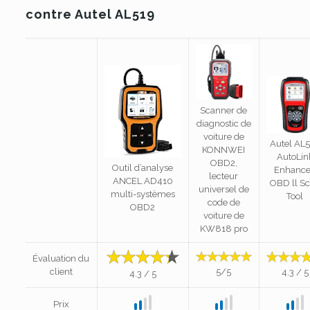
contre Autel AL519
Scanner de
diagnostic de
voiture de
Autel AL
KONNWEI
AutoLin
OBD2,
Outil d’analyse
Enhanc
lecteur
ANCEL AD410
OBD ll S
universel de
multi-systèmes
Tool
code de
OBD2
voiture de
KW818 pro
Évaluation du
client
5/5
4.3 / 5
4.3 / 5
Prix