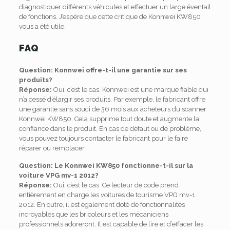
diagnostiquer différents véhicules et effectuer un large éventail
de fonctions.
J’espère que cette critique de Konnwei KW850
vous a été utile.
FAQ
Question: Konnwei offre-t-il une garantie sur ses
produits?
Réponse:
Oui, c’est le cas.
Konnwei est une marque fiable qui
n’a cessé d’élargir ses produits.
Par exemple, le fabricant offre
une garantie sans souci de 36 mois aux acheteurs du scanner
Konnwei KW850.
Cela supprime tout doute et augmente la
confiance dans le produit.
En cas de défaut ou de problème,
vous pouvez toujours contacter le fabricant pour le faire
réparer ou remplacer.
Question: Le Konnwei KW850 fonctionne-t-il sur la
voiture VPG mv-1 2012?
Réponse:
Oui, c’est le cas.
Ce lecteur de code prend
entièrement en charge les voitures de tourisme VPG mv-1
2012.
En outre, il est également doté de fonctionnalités
incroyables que les bricoleurs et les mécaniciens
professionnels adoreront.
Il est capable de lire et d’effacer les