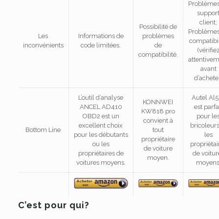
Problèmes
suppor
client;
Possibilité de
Problèmes
Les
Informations de
problèmes
compatibil
inconvénients
code limitées.
de
(vérifie
compatibilité.
attentive
avant
d’achete
L’outil d’analyse
Autel Al
KONNWEI
ANCEL AD410
est parfa
KW818 pro
OBD2 est un
pour le
convient à
excellent choix
bricoleurs
Bottom Line
tout
pour les débutants
les
propriétaire
ou les
propriétai
de voiture
propriétaires de
de voitur
moyen.
voitures moyens.
moyens
C’est pour qui?