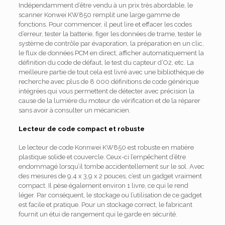
Indépendamment d’être vendu à un prix très abordable, le
scanner Konwei KW850 remplit une large gamme de
fonctions.
Pour commencer, il peut lire et effacer les codes
d’erreur, tester la batterie, figer les données de trame, tester le
système de contrôle par évaporation, la préparation en un clic,
le flux de données PCM en direct, afficher automatiquement la
définition du code de défaut, le test du capteur d’O2, etc. La
meilleure partie de tout cela est livré avec une bibliothèque de
recherche avec plus de 8 000 définitions de code générique
intégrées qui vous permettent de détecter avec précision la
cause de la lumière du moteur de vérification et de la réparer
sans avoir à consulter un mécanicien.
Lecteur de code compact et robuste
Le lecteur de code Konnwei KW850 est robuste en matière
plastique solide et couvercle.
Ceux-ci l’empêchent d’être
endommagé lorsqu’il tombe accidentellement sur le sol.
Avec
des mesures de 9,4 x 3,9 x 2 pouces, c’est un gadget vraiment
compact.
Il pèse également environ 1 livre, ce qui le rend
léger.
Par conséquent, le stockage ou l’utilisation de ce gadget
est facile et pratique.
Pour un stockage correct, le fabricant
fournit un étui de rangement qui le garde en sécurité.