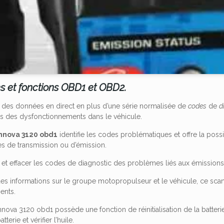
s et fonctions OBD1 et OBD2.
t des données en direct en plus d’une série normalisée de
codes
de
d
es des dysfonctionnements dans le véhicule.
Innova 3120 obd1
identifie les codes problématiques et offre la possi
es de transmission ou d’émission.
 et effacer les codes de diagnostic des problèmes liés aux émissions
des informations sur le groupe motopropulseur et le véhicule, ce scann
ents.
Innova 3120 obd1 possède une fonction de réinitialisation de la batterie 
terie et vérifier l’huile.