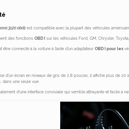
té
nnova 3120 obd1
est compatible avec la plupart des véhicules américain
ment des fonctions
OBD I
sur les véhicules Ford, GM, Chrysler, Toyota,
t être connecté à la voiture à l’aide d’un adaptateur
OBD I pour les
vé
e d’un écran en niveaux de gris de 2,8 pouces, il affiche plus de 20 
 dans une seule vue.
galement d’une interface conviviale qui semble attrayante et facile à na