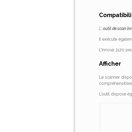
Compatibili
L’
outil de scan I
Il exécute égale
L’Innova 3120 peu
Afficher
Le scanner dispos
compréhensibles,
L’outil dispose é