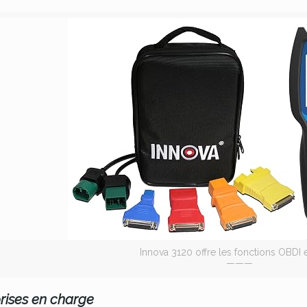
Innova 3120 offre les fonctions OBDI 
———
rises en charge