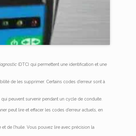
iagnostic
(DTC) qui permettent une identification et une
bilité de les supprimer.
Certains codes d’erreur sont à
 qui peuvent survenir pendant un cycle de conduite.
er peut lire et effacer les codes d’erreur actuels, en
et de l’huile.
Vous pouvez lire avec précision la