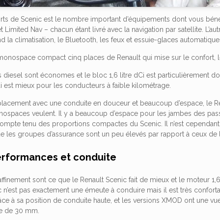
orts de Scenic est le nombre important d’équipements dont vous bénéfic
Limited Nav – chacun étant livré avec la navigation par satellite. L’a
 climatisation, le Bluetooth, les feux et essuie-glaces automatiques 
 monospace compact cinq places de Renault qui mise sur le confort, l
 diesel sont économes et le bloc 1,6 litre dCi est particulièrement d
i est mieux pour les conducteurs à faible kilométrage.
placement avec une conduite en douceur et beaucoup d’espace, le Re
ospaces veulent. Il y a beaucoup d’espace pour les jambes des passage
ompte tenu des proportions compactes du Scenic. Il n’est cependant 
que les groupes d’assurance sont un peu élevés par rapport à ceux de l
erformances et conduite
raffinement sont ce que le Renault Scenic fait de mieux et le moteur 1,6
 n’est pas exactement une émeute à conduire mais il est très conforta
âce à sa position de conduite haute, et les versions XMOD ont une vu
e de 30 mm.