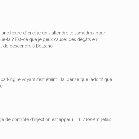
 à une heure d’ici et je dois attendre le samedi 17 pour
ue-là ? Est-ce que je peux causer des dégâts en
dant de descendre à Bolzano..
 parking le voyant s’est éteint.. J’ai pensé que l’additif que
. .
 de contrôle d’injection est apparu… , 1 l/100Km j’étais