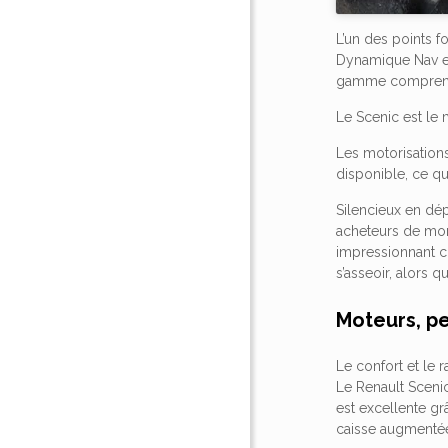
L’un des points f
Dynamique Nav et 
gamme comprend la
Le Scenic est le
Les motorisations
disponible, ce qu
Silencieux en dé
acheteurs de mon
impressionnant c
s’asseoir, alors 
Moteurs, p
Le confort et le 
Le Renault Scenic
est excellente gr
caisse augmenté