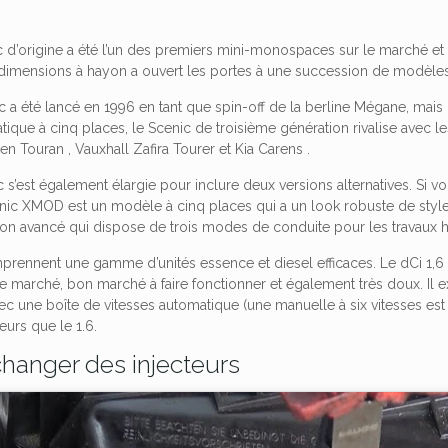
c d’origine a été l’un des premiers mini-monospaces sur le marché e
 dimensions à hayon a ouvert les portes à une succession de modèles 
 a été lancé en 1996 en tant que spin-off de la berline Mégane, mais 
ique à cinq places, le Scenic de troisième génération rivalise avec l
n Touran , Vauxhall Zafira Tourer et Kia Carens .
’est également élargie pour inclure deux versions alternatives. Si vou
enic XMOD est un modèle à cinq places qui a un look robuste de styl
ion avancé qui dispose de trois modes de conduite pour les travaux h
rennent une gamme d’unités essence et diesel efficaces. Le dCi 1,6 l
le marché, bon marché à faire fonctionner et également très doux. Il e
ec une boîte de vitesses automatique (une manuelle à six vitesses es
urs que le 1.6.
changer des injecteurs