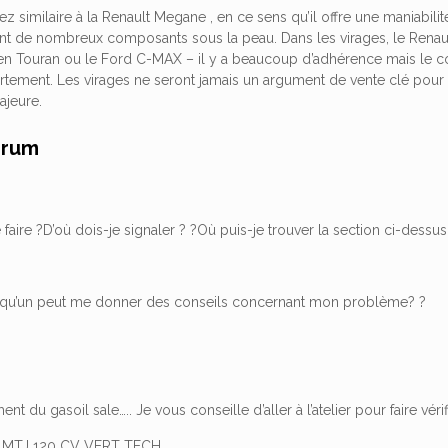
ez similaire à la Renault Megane , en ce sens qu’il offre une maniabil
t de nombreux composants sous la peau. Dans les virages, le Renault
n Touran ou le Ford C-MAX – il y a beaucoup d’adhérence mais le cont
rtement. Les virages ne seront jamais un argument de vente clé pou
ajeure.
orum
aire ?D’où dois-je signaler ? ?Où puis-je trouver la section ci-dessus
lqu’un peut me donner des conseils concernant mon problème? ?
t du gasoil sale….. Je vous conseille d’aller à l’atelier pour faire vérifie
6 MTJ 120 CV VERT TECH