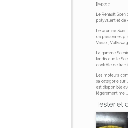
[lwptoc]
Le Renault Sceni
polyvalent et de
Le premier Scenic
de personnes prat
Verso , Volkswage
La gamme Scenic s
tandis que le Sc
contrôle de tract
Les moteurs comp
sa catégorie sur 
est disponible av
légèrement meille
Tester et 