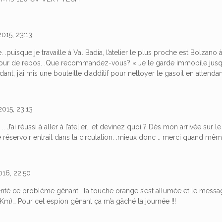
015, 23:13
 .puisque je travaille à Val Badia, l’atelier le plus proche est Bolzano
 jour de repos. .Que recommandez-vous? « Je le garde immobile jusq
ndant, j’ai mis une bouteille d’additif pour nettoyer le gasoil en atten
2015, 23:13
. J’ai réussi à aller à l’atelier.. et devinez quoi ? Dès mon arrivée sur le
le réservoir entrait dans la circulation. .mieux donc .. merci quand même
016, 22:50
nté ce problème gênant… la touche orange s’est allumée et le message
Km)… Pour cet espion gênant ça m’a gâché la journée !!!