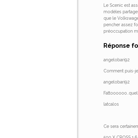
Le Scenic est ass
modèles partagen
que le Volkswage
pencher assez fo
préoccupation m
Réponse f
angelobari92
Comment puis-je f
angelobari92
Fattoooooo..que
latcalos
Ce sera certainemen
500 X CROSS 1.