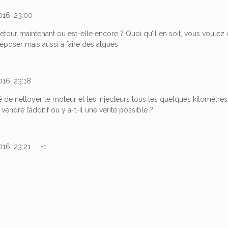
016, 23:00
retour maintenant ou est-elle encore ? Quoi qu’il en soit, vous voulez d
époser mais aussi à faire des algues
016, 23:18
lé de nettoyer le moteur et les injecteurs tous les quelques kilomètre
vendre l’additif ou y a-t-il une vérité possible ?
2016, 23:21 +1