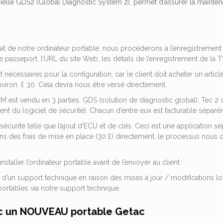
gicielle GDS2 (Global Diagnostic System 2), permet d’assurer la mai
s
hat de notre ordinateur portable, nous procéderons à l’enregistrement d
 passeport, l’URL du site Web, les détails de l’enregistrement de la TV
t nécessaires pour la configuration, car le client doit acheter un artic
nviron.
£ 30.
Cela devra nous être versé directement.
GM est vendu en 3 parties: GDS (solution de diagnostic global), Tec 2 w
nt du logiciel de sécurité). Chacun d’entre eux est facturable sépar
écurité telle que l’ajout d’ECU et de clés.
Ceci est une application sé
ns des frais de mise en place (30 £) directement, le processus nou
nstaller l’ordinateur portable avant de l’envoyer au client
d’un support technique en raison des mises à jour / modifications log
portables via notre support technique.
ec un NOUVEAU portable Getac