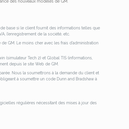
ntenance des nouveaux modèles de GM.
e base si le client fournit des informations telles que
A, l’enregistrement de la société, etc.
le de GM.
Le moins cher avec les frais d’administration
in (simulateur Tech 2) et Global TIS (informations,
ément depuis le site Web de GM.
parée.
Nous la soumettrons à la demande du client et
s obligeant à soumettre un code Dunn and Bradshaw à
icielles régulières nécessitant des mises à jour des