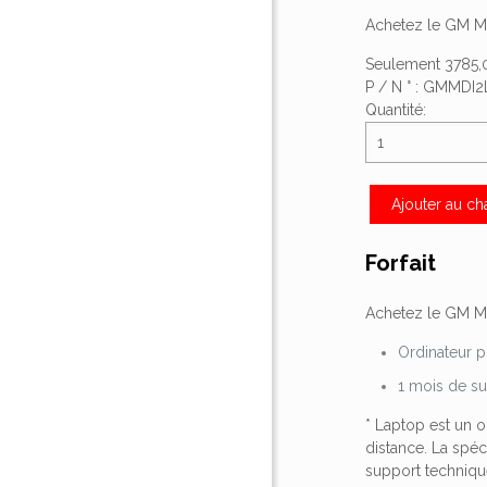
Achetez le GM M
Seulement 3785,
P / N °
: GMMDI2
Quantité:
Ajouter au ch
Forfait
Achetez le GM MD
Ordinateur p
1 mois de su
* Laptop est un o
distance.
La spéc
support techniqu