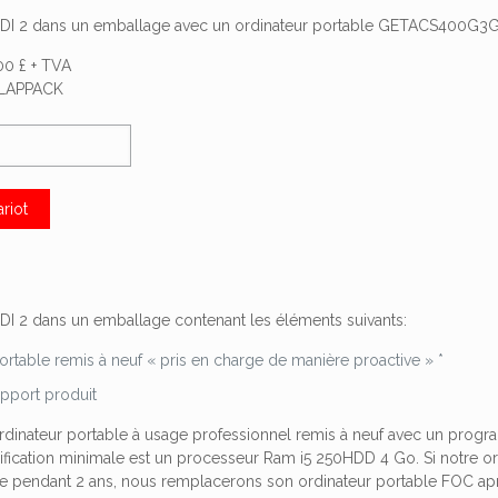
DI 2 dans un emballage avec un ordinateur portable GETACS400G3
00 £ + TVA
LAPPACK
ariot
I 2 dans un emballage contenant les éléments suivants:
ortable remis à neuf « pris en charge de manière proactive » *
pport produit
rdinateur portable à usage professionnel remis à neuf avec un program
ification minimale est un processeur Ram i5 250HDD 4 Go.
Si notre o
e pendant 2 ans, nous remplacerons son ordinateur portable FOC après