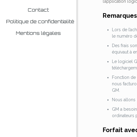
l’application lo
Contact
Remarque
Politique de confidentialité
Lors de l’ac
Mentions légales
le numéro de
Des frais son
équivaut à e
Le logiciel 
téléchargeme
Fonction de s
nous facturo
GM.
Nous allons i
GM a besoin 
ordinateurs 
Forfait av