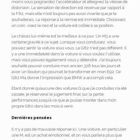
moins vous poignardez l'accélérateur et atteignez la vitesse de
distorsion. La sensation de direction est revenue par rapport à
la F82, mais elle n'est toujours pas aussi vivante que je le
souhaiterais. La réponse à la remise est immédiate. Choisissez
un coin, visez le nez et la voiture est collée à sa position.
Le châssis lui-même est le meilleur à ce jour. Un M3 a une
certaine gravité à ce sujet. Lorsque vous conduisez, vous
pouvez sentir la voiture sous vous. Le G82 n'est pas différent. Il
y a une immédiateté dans la voiture si vous voulez l'utiliser,
mais vous pouvez également vous y détendre. J'ai toujours
souhaité pouvoir conduire mon ancien 328 tous les jours et
avoir un bouton qui pourrait le transformer en mon E92. Ce
G82 M4 donne l'impression que BMW a accompli cela.
Etant donné qu’aucune des voitures G que j’ai conduites n’a été
cassée, je réserverai le jugement final sur la partie
performances jusqu’à ce que je puisse monter dans mon
propre G80 dans les mois à venir.
Dernières pensées
Il n'y a pas de mauvaise réponse ici. Une voiture, en particulier
une M, est un achat émotionnel, et on vous parlera plus que