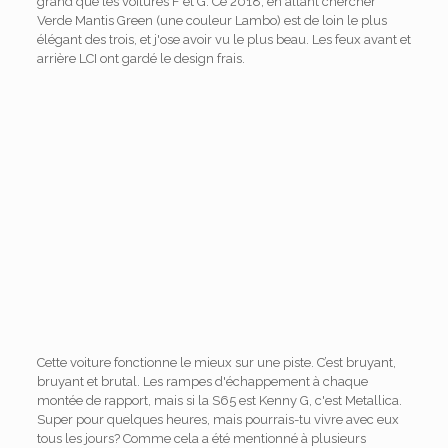
grand que les voitures F et G. Ce 2018, en allant chercher
Verde Mantis Green (une couleur Lambo) est de loin le plus
élégant des trois, et j'ose avoir vu le plus beau. Les feux avant et
arrière LCI ont gardé le design frais.
Cette voiture fonctionne le mieux sur une piste. C’est bruyant,
bruyant et brutal. Les rampes d'échappement à chaque
montée de rapport, mais si la S65 est Kenny G, c'est Metallica.
Super pour quelques heures, mais pourrais-tu vivre avec eux
tous les jours? Comme cela a été mentionné à plusieurs