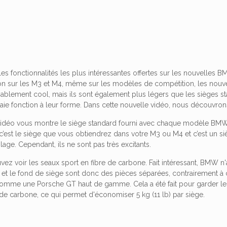
es fonctionnalités les plus intéressantes offertes sur les nouvelles 
on sur les M3 et M4, même sur les modèles de compétition, les nouv
ablement cool, mais ils sont également plus légers que les sièges s
raie fonction à leur forme. Dans cette nouvelle vidéo, nous découvron
 vidéo vous montre le siège standard fourni avec chaque modèle B
, c’est le siège que vous obtiendrez dans votre M3 ou M4 et c’est un si
ge. Cependant, ils ne sont pas très excitants.
vez voir les seaux sport en fibre de carbone. Fait intéressant, BMW n
 et le fond de siège sont donc des pièces séparées, contrairement à 
mme une Porsche GT haut de gamme. Cela a été fait pour garder les 
 de carbone, ce qui permet d'économiser 5 kg (11 lb) par siège.