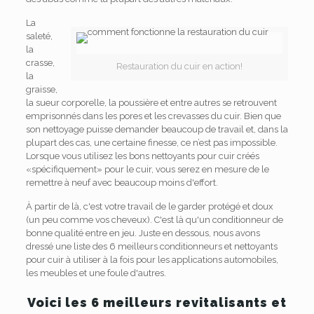
La
saleté,
la
crasse,
Restauration du cuir en action!
la
graisse,
la sueur corporelle, la poussière et entre autres se retrouvent
emprisonnés dans les pores et les crevasses du cuir. Bien que
son nettoyage puisse demander beaucoup de travail et, dans la
plupart des cas, une certaine finesse, ce n’est pas impossible.
Lorsque vous utilisez les bons nettoyants pour cuir créés
«spécifiquement» pour le cuir, vous serez en mesure de le
remettre à neuf avec beaucoup moins d'effort.
À partir de là, c'est votre travail de le garder protégé et doux
(un peu comme vos cheveux). C'est là qu'un conditionneur de
bonne qualité entre en jeu. Juste en dessous, nous avons
dressé une liste des 6 meilleurs conditionneurs et nettoyants
pour cuir à utiliser à la fois pour les applications automobiles,
les meubles et une foule d'autres.
Voici les 6 meilleurs revitalisants et