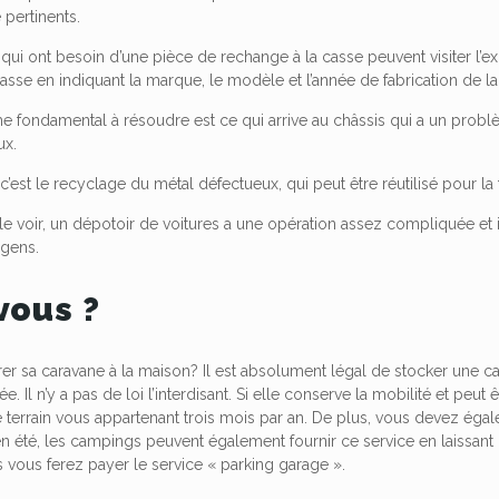
 pertinents.
ui ont besoin d’une pièce de rechange à la casse peuvent visiter l’e
asse en indiquant la marque, le modèle et l’année de fabrication de la
 fondamental à résoudre est ce qui arrive au châssis qui a un problèm
ux.
ci, c’est le recyclage du métal défectueux, qui peut être réutilisé pour
 voir, un dépotoir de voitures a une opération assez compliquée e
gens.
vous ?
arer sa caravane à la maison? Il est absolument légal de stocker une 
ée. Il n’y a pas de loi l’interdisant. Si elle conserve la mobilité et p
e terrain vous appartenant trois mois par an. De plus, vous devez égal
en été, les campings peuvent également fournir ce service en laissan
 vous ferez payer le service « parking garage ».