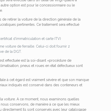
qui sera effectué dans un délai de vingt-quatre à
e autre option est pour le concessionnaire ou le
e.
de retirer la voiture de la direction générale de la
cratiques pertinentes. Ce traitement sera effectué
rtificat d’immatriculation et carte ITV)
voiture de ferraille. Celui-ci doit fournir 2
ive de la DGT.
est effectuée est la soi-disant «procédure de
 climatisation, pneus et roues en état défectueux sont
tale à cet égard est vraiment sévère et que son manque
ériaux indiqués est conservé dans des conteneurs et
e la voiture. A ce moment, nous examinons quelles
ue nous conservons, de manière à ce que les mieux
 directement Ils sont conservés avec leur catalogage