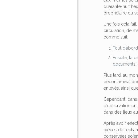
eux-mêmes se char
quarante-huit heu
propriétaire du v
Une fois cela fai
circulation, de m
comme suit:
Tout d’abord,
Ensuite, la 
documents: c
Plus tard, au mom
décontamination».
enlevés, ainsi que 
Cependant, dans 
d’observation en
dans des lieux au
Après avoir effe
pièces de rechan
conservées soien