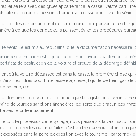
gent d’avertir la casse afin que la voiture puisse être récupérée, ce 
res, et se fera avec des grues appartenant à la casse. D’autre part, un
éhicule de se rendre personnellement à la casse pour livrer le véhicul
t, ce sont les casiers automobiles eux-mêmes qui peuvent être chargés 
anière à ce que les conducteurs puissent éviter les procédures bureau
 le véhicule est mis au rebut ainsi que la documentation nécessaire (ce
demande d’annulation est signée, ce qui nous livrera exactement la même 
ertificat de destruction de la voiture et preuve de la décharge définit
ent où la voiture déclassée est dans la casse, la première chose qui 
 Ainsi, les filtres pour huile, essence, diesel, liquide de frein, gaz de
la batterie, etc.
ce domaine, il convient de souligner que la législation environnemen
traîne de lourdes sanctions financières, de sorte que chacun des mat
torisés pour leur traitement.
ctué tout le processus de recyclage, nous passons à la valorisation d
ge sont correctes ou imparfaites, c’est-à-dire que nous jetons ou q
t exposées dans la zone d’exposition avec le tourisme «cantonné» ou