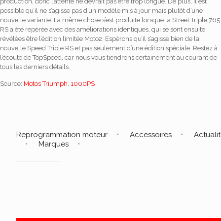
production, donc l’attente ne devrait pas être trop longue. De plus, il est
possible qu’il ne s’agisse pas d’un modèle mis à jour mais plutôt d’une
nouvelle variante. La même chose s’est produite lorsque la Street Triple 765
RS a été repérée avec des améliorations identiques, qui se sont ensuite
révélées être l’édition limitée Moto2. Espérons qu’il s’agisse bien de la
nouvelle Speed ​​Triple RS et pas seulement d’une édition spéciale. Restez à
l’écoute de TopSpeed, car nous vous tiendrons certainement au courant de
tous les derniers détails.
Source:
Motos Triumph
,
1000PS
Reprogrammation moteur
Accessoires
Actuali
Marques