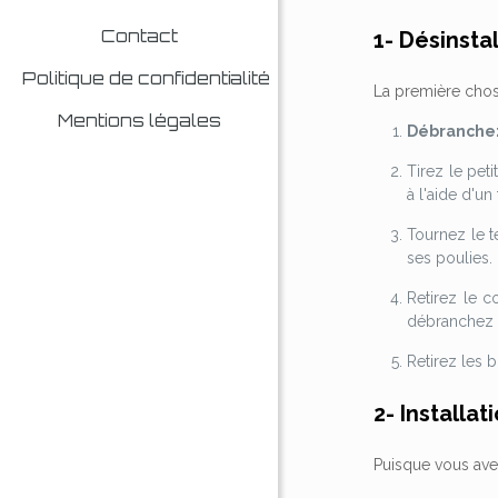
Contact
1- Désinstal
Politique de confidentialité
La première chose 
Mentions légales
Débranchez 
Tirez le peti
à l'aide d'un
Tournez le t
ses poulies.
Retirez le c
débranchez l
Retirez les b
2- Installat
Puisque vous avez 