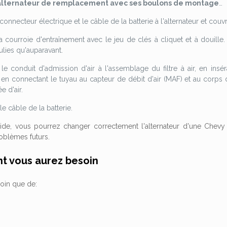
l'alternateur de remplacement avec ses boulons de montage
…
connecteur électrique et le câble de la batterie à l'alternateur et cou
la courroie d'entraînement avec le jeu de clés à cliquet et à douil
lies qu'auparavant.
e conduit d'admission d'air à l'assemblage du filtre à air, en ins
et en connectant le tuyau au capteur de débit d'air (MAF) et au corps
e d'air.
e câble de la batterie.
ide, vous pourrez changer correctement l'alternateur d'une Chevy S
oblèmes futurs.
nt vous aurez besoin
oin que de: