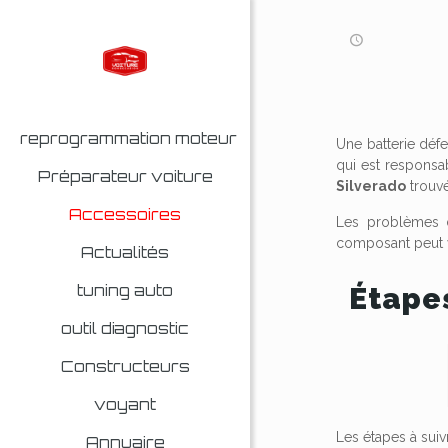
reprogrammation moteur
Une batterie déf
qui est responsa
Préparateur voiture
Silverado
trouvé
Accessoires
Les problèmes d'
composant peut v
Actualités
tuning auto
Étapes
outil diagnostic
Constructeurs
voyant
Les étapes à suiv
Annuaire