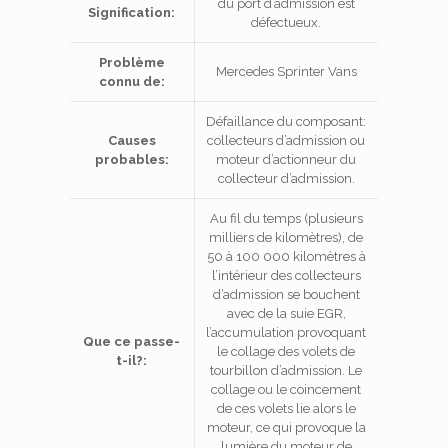
du port d’admission est
Signification:
défectueux.
Problème
Mercedes Sprinter Vans
connu de:
Défaillance du composant:
Causes
collecteurs d’admission ou
probables:
moteur d’actionneur du
collecteur d’admission.
Au fil du temps (plusieurs
milliers de kilomètres), de
50 à 100 000 kilomètres à
l’intérieur des collecteurs
d’admission se bouchent
avec de la suie EGR,
l’accumulation provoquant
Que ce passe-
le collage des volets de
t-il?:
tourbillon d’admission.
Le
collage ou le coincement
de ces volets lie alors le
moteur, ce qui provoque la
lumière du moteur de