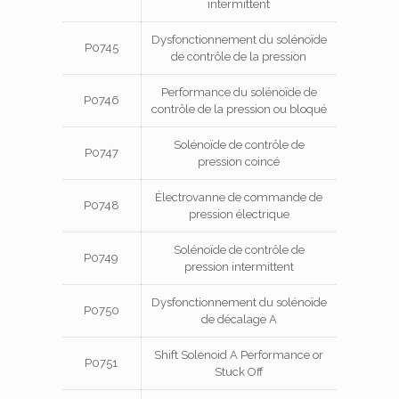
intermittent
Dysfonctionnement du solénoïde
P0745
de contrôle de la pression
Performance du solénoïde de
P0746
contrôle de la pression ou bloqué
Solénoïde de contrôle de
P0747
pression coincé
Électrovanne de commande de
P0748
pression électrique
Solénoïde de contrôle de
P0749
pression intermittent
Dysfonctionnement du solénoïde
P0750
de décalage A
Shift Solenoid A Performance or
P0751
Stuck Off