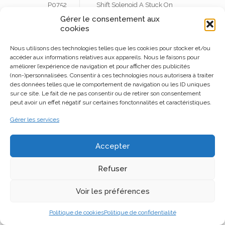
P0752
Shift Solenoid A Stuck On
Gérer le consentement aux
Solénoïde de décalage A
cookies
P0753
électrique
Nous utilisons des technologies telles que les cookies pour stocker et/ou
Solénoïde de décalage A
accéder aux informations relatives aux appareils. Nous le faisons pour
P0754
intermittent
améliorer l’expérience de navigation et pour afficher des publicités
(non-)personnalisées. Consentir à ces technologies nous autorisera à traiter
Dysfonctionnement du solénoïde
des données telles que le comportement de navigation ou les ID uniques
P0755
B de changement de vitesse
sur ce site. Le fait de ne pas consentir ou de retirer son consentement
peut avoir un effet négatif sur certaines fonctonnalités et caractéristiques.
Décalage des performances du
P0756
Gérer les services
solénoïde B ou bloqué
P0757
Shift Solenoid B Stuck On
Accepter
Solénoïde de décalage B
Refuser
P0758
électrique
Voir les préférences
Solénoïde de décalage B
P0759
intermittent
Politique de cookies
Politique de confidentialité
Dysfonctionnement du solénoïde