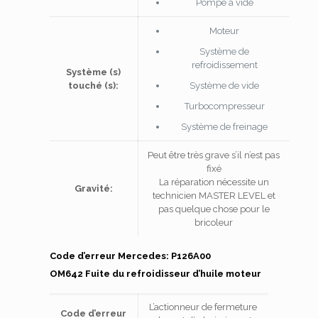
Pompe à vide
Moteur
Système de
refroidissement
Système (s)
touché (s):
Système de vide
Turbocompresseur
Système de freinage
Peut être très grave s’il n’est pas
fixé
La réparation nécessite un
Gravité:
technicien MASTER LEVEL et
pas quelque chose pour le
bricoleur
Code d’erreur Mercedes: P126A00
OM642 Fuite du refroidisseur d’huile moteur
L’actionneur de fermeture
Code d’erreur