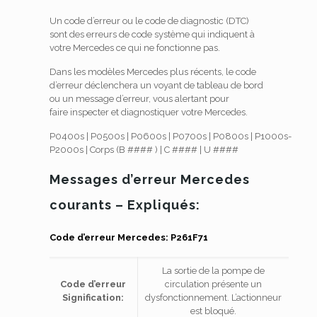
Un code d’erreur ou le code de diagnostic (DTC)
sont des erreurs de code système qui indiquent à
votre Mercedes ce qui ne fonctionne pas.
Dans les modèles Mercedes plus récents, le code
d’erreur déclenchera un voyant de tableau de bord
ou un message d’erreur, vous alertant pour
faire inspecter et diagnostiquer votre Mercedes.
P0400s |
P0500s |
P0600s |
P0700s |
P0800s |
P1000s-
P2000s |
Corps (B #### ) |
C #### |
U ####
Messages d’erreur Mercedes
courants – Expliqués:
Code d’erreur Mercedes: P261F71
La sortie de la pompe de
Code d’erreur
circulation présente un
Signification:
dysfonctionnement.
L’actionneur
est bloqué.