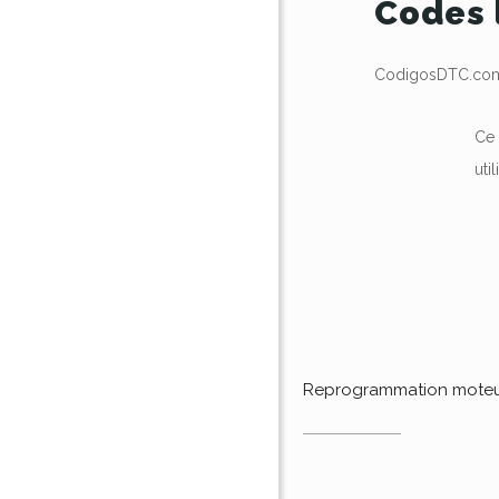
Codes 
CodigosDTC.com 
Ce 
uti
Reprogrammation mote