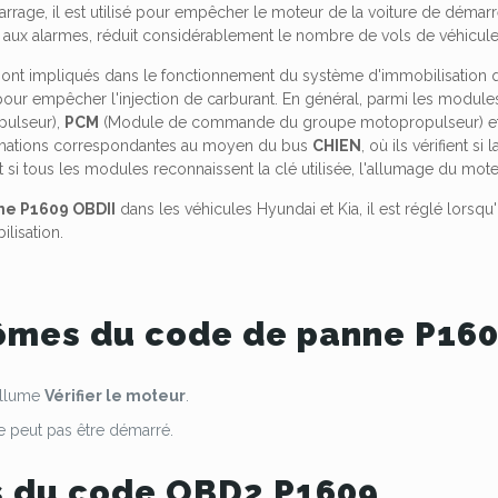
rage, il est utilisé pour empêcher le moteur de la voiture de démarrer
 aux alarmes, réduit considérablement le nombre de vols de véhicule
sont impliqués dans le fonctionnement du système d'immobilisation
our empêcher l'injection de carburant. En général, parmi les module
ulseur),
PCM
(Module de commande du groupe motopropulseur) e
ormations correspondantes au moyen du bus
CHIEN
, où ils vérifient s
t si tous les modules reconnaissent la clé utilisée, l'allumage du moteu
ne P1609 OBDII
dans les véhicules Hyundai et Kia, il est réglé lors
lisation.
mes du code de panne P16
allume
Vérifier le moteur
.
 peut pas être démarré.
 du code OBD2 P1609