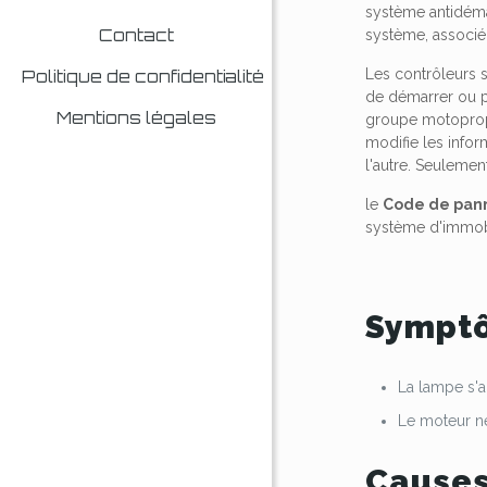
système antidémar
Contact
système, associé
Les contrôleurs 
Politique de confidentialité
de démarrer ou p
Mentions légales
groupe motoprop
modifie les inf
l'autre. Seulemen
le
Code de pan
système d'immobi
Symptô
La lampe s'
Le moteur ne
Causes