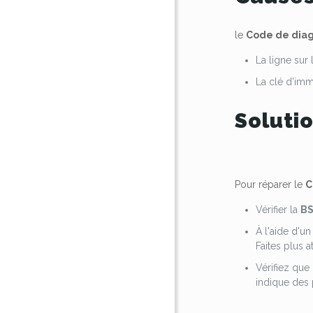
le
Code de diag
La ligne sur
La clé d'im
Soluti
Pour réparer le
C
Vérifier la
B
À l'aide d'u
Faites plus 
Vérifiez que
indique des 